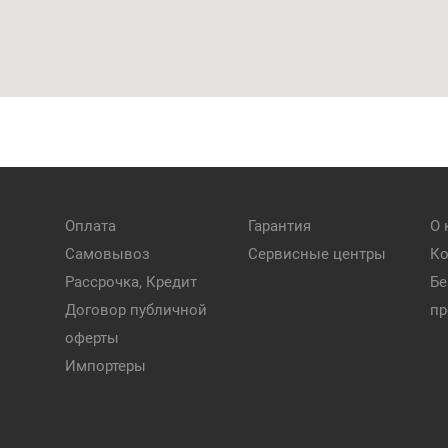
Оплата
Гарантия
О 
Самовывоз
Сервисные центры
Ко
Рассрочка, Кредит
Бе
Договор публичной
пр
оферты
Импортеры