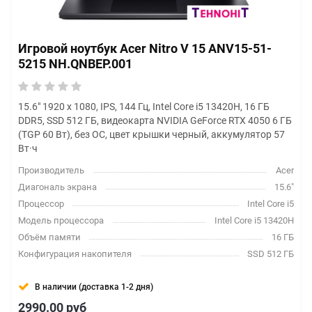
Игровой ноутбук Acer Nitro V 15 ANV15-51-
5215 NH.QNBEP.001
15.6" 1920 x 1080, IPS, 144 Гц, Intel Core i5 13420H, 16 ГБ
DDR5, SSD 512 ГБ, видеокарта NVIDIA GeForce RTX 4050 6 ГБ
(TGP 60 Вт), без ОС, цвет крышки черный, аккумулятор 57
Вт·ч
Производитель
Acer
Диагональ экрана
15.6"
Процессор
Intel Core i5
Модель процессора
Intel Core i5 13420H
Объём памяти
16 ГБ
Конфигурация накопителя
SSD 512 ГБ
В наличии (доставка 1-2 дня)
2990.00
руб