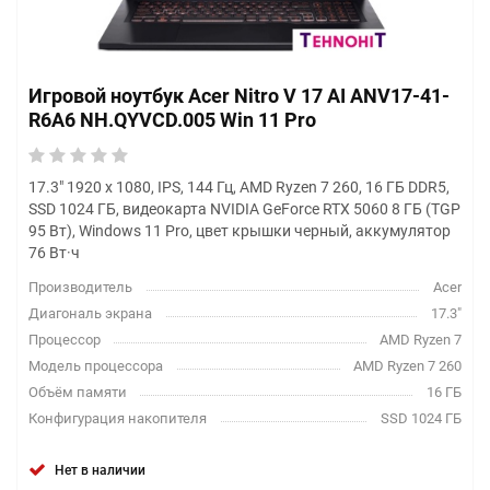
Игровой ноутбук Acer Nitro V 17 AI ANV17-41-
R6A6 NH.QYVCD.005 Win 11 Pro
17.3" 1920 x 1080, IPS, 144 Гц, AMD Ryzen 7 260, 16 ГБ DDR5,
SSD 1024 ГБ, видеокарта NVIDIA GeForce RTX 5060 8 ГБ (TGP
95 Вт), Windows 11 Pro, цвет крышки черный, аккумулятор
76 Вт·ч
Производитель
Acer
Диагональ экрана
17.3"
Процессор
AMD Ryzen 7
Модель процессора
AMD Ryzen 7 260
Объём памяти
16 ГБ
Конфигурация накопителя
SSD 1024 ГБ
Нет в наличии