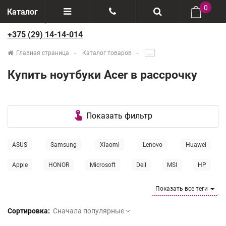
0
Каталог
+375 (29) 14-14-014
Отзывы
+375(29) 888-44-44
Главная страница
Каталог товаров
.....
О компании
+375(29) 14-14-014
Купить ноутбуки Acer в рассрочку
Производители
Возврат товаров
touch_app
Показать фильтр
Рассрочка
ASUS
Samsung
Xiaomi
Lenovo
Huawei
Доставка
Apple
HONOR
Microsoft
Dell
MSI
HP
Gigabyte
Razer
Acer
Показать все теги
Сортировка:
Сначала популярные