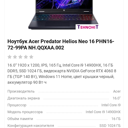
Ноутбук Acer Predator Helios Neo 16 PHN16-
72-99PA NH.QQXAA.002
16.0" 1920 x 1200, IPS, 165 Гц, Intel Core i9 14900HX, 16 ГБ
DDR5, SSD 1024 ГБ, видеокарта NVIDIA GeForce RTX 4060 8
ГБ (TGP 140 Вт), Windows 11 Home, цвет крышки черный,
аккумулятор 90 Вт·ч
Производитель
Acer
Диагональ экрана
16.0"
Процессор
Intel Core i9
Модель процессора
Intel Core i9 14900HX
Объём памяти
16 ГБ
Конфигурация накопителя
SSD 1024 ГБ