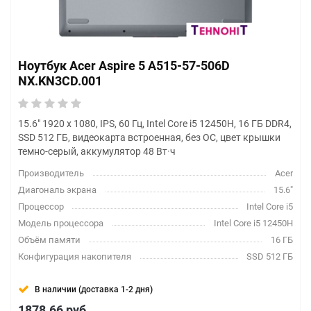
Ноутбук Acer Aspire 5 A515-57-506D
NX.KN3CD.001
15.6" 1920 x 1080, IPS, 60 Гц, Intel Core i5 12450H, 16 ГБ DDR4,
SSD 512 ГБ, видеокарта встроенная, без ОС, цвет крышки
темно-серый, аккумулятор 48 Вт·ч
Производитель
Acer
Диагональ экрана
15.6"
Процессор
Intel Core i5
Модель процессора
Intel Core i5 12450H
Объём памяти
16 ГБ
Конфигурация накопителя
SSD 512 ГБ
В наличии (доставка 1-2 дня)
1878.66
руб