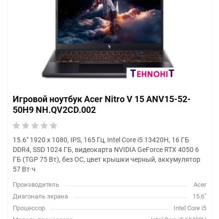
Игровой ноутбук Acer Nitro V 15 ANV15-52-
50H9 NH.QV2CD.002
15.6" 1920 x 1080, IPS, 165 Гц, Intel Core i5 13420H, 16 ГБ
DDR4, SSD 1024 ГБ, видеокарта NVIDIA GeForce RTX 4050 6
ГБ (TGP 75 Вт), без ОС, цвет крышки черный, аккумулятор
57 Вт·ч
Производитель
Acer
Диагональ экрана
15.6"
Процессор
Intel Core i5