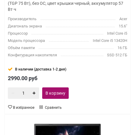
(TGP 75 Вт), без ОС, цвет крышки черный, аккумулятор 57
Вт·ч
Производитель
Acer
Диагональ экрана
15.6"
Процессор
Intel Core i5
Модель процессора
Intel Core i5 13420H
Объём памяти
16 ГБ
Конфигурация накопителя
SSD 512 ГБ
В наличии (доставка 1-2 дня)
2990.00
руб
В корзину
В избранное
Сравнить