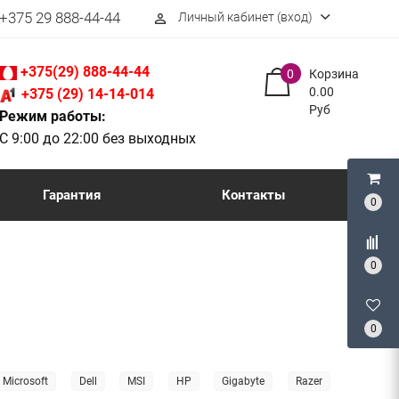
+375 29 888-44-44
Личный кабинет (вход)
perm_identity
+375(29) 888-44-44
0
Корзина
0.00
+375 (29) 14-14-014
Руб
Режим работы:
С 9:00 до 22:00 без выходных
Гарантия
Контакты
0
0
0
Microsoft
Dell
MSI
HP
Gigabyte
Razer