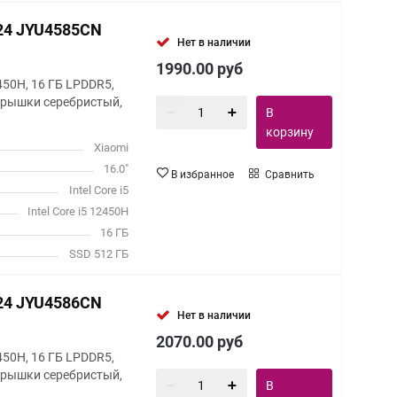
024 JYU4585CN
Нет в наличии
1990.00
руб
12450H, 16 ГБ LPDDR5,
 крышки серебристый,
В
корзину
Xiaomi
16.0"
В избранное
Сравнить
Intel Core i5
Intel Core i5 12450H
16 ГБ
SSD 512 ГБ
024 JYU4586CN
Нет в наличии
2070.00
руб
12450H, 16 ГБ LPDDR5,
 крышки серебристый,
В