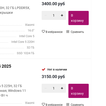
3400.00
руб
 220H, 32 ГБ LPDDR5X,
т крышки
В
корзину
Xiaomi
16.0"
В избранное
Сравнить
Intel Core 5
Intel Core 5 220H
32 ГБ
SSD 1024 ГБ
4 2025
Нет в наличии
3150.00
руб
ra 5 225H, 32 ГБ
В
нная, Windows 11
корзину
 Вт·ч
Xiaomi
В избранное
Сравнить