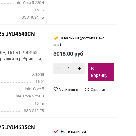
Intel Core 5 220H
16 ГБ
SSD 1024 ГБ
025 JYU4640CN
В наличии (доставка 1-2
дня)
 220H, 16 ГБ LPDDR5X,
3018.00
руб
 крышки серебристый,
В
Xiaomi
корзину
16.0"
Intel Core 5
В избранное
Сравнить
Intel Core 5 220H
16 ГБ
SSD 512 ГБ
025 JYU4635CN
Нет в наличии