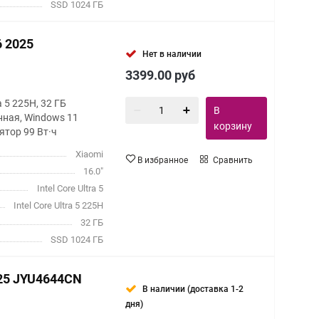
SSD 1024 ГБ
6 2025
Нет в наличии
3399.00
руб
ra 5 225H, 32 ГБ
В
нная, Windows 11
корзину
ятор 99 Вт·ч
Xiaomi
В избранное
Сравнить
16.0"
Intel Core Ultra 5
Intel Core Ultra 5 225H
32 ГБ
SSD 1024 ГБ
025 JYU4644CN
В наличии (доставка 1-2
дня)