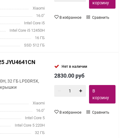
корзину
Xiaomi
16.0"
В избранное
Сравнить
Intel Core i5
Intel Core i5 12450H
16 ГБ
SSD 512 ГБ
025 JYU4641CN
Нет в наличии
2830.00
руб
 220H, 32 ГБ LPDDR5X,
т крышки
В
корзину
Xiaomi
16.0"
В избранное
Сравнить
Intel Core 5
Intel Core 5 220H
32 ГБ