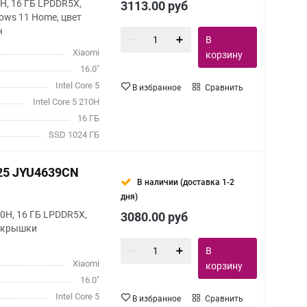
210H, 16 ГБ LPDDR5X,
3113.00
руб
ows 11 Home, цвет
ч
В
Xiaomi
корзину
16.0"
Intel Core 5
В избранное
Сравнить
Intel Core 5 210H
16 ГБ
SSD 1024 ГБ
025 JYU4639CN
В наличии (доставка 1-2
дня)
 220H, 16 ГБ LPDDR5X,
3080.00
руб
т крышки
В
Xiaomi
корзину
16.0"
Intel Core 5
В избранное
Сравнить