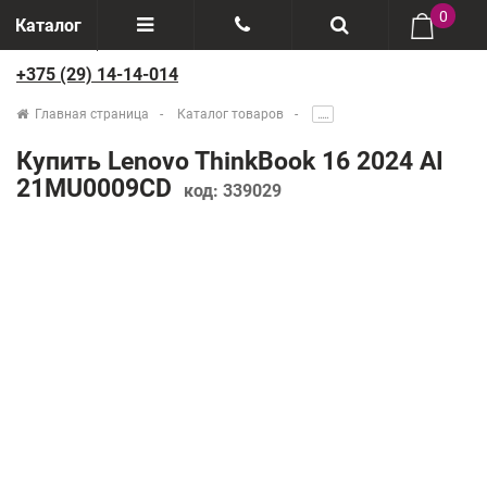
0
Каталог
+375 (29) 14-14-014
Отзывы
+375(29) 888-44-44
Главная страница
Каталог товаров
.....
О компании
+375(29) 14-14-014
Купить Lenovo ThinkBook 16 2024 AI
Производители
21MU0009CD
код:
339029
Возврат товаров
Рассрочка
Доставка