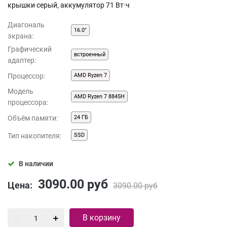
крышки серый, аккумулятор 71 Вт·ч
Диагональ
16.0"
экрана:
Графический
встроенный
адаптер:
Процессор:
AMD Ryzen 7
Модель
AMD Ryzen 7 8845H
процессора:
Объём памяти:
24 ГБ
Тип накопителя:
SSD
В наличии
3090.00
руб
Цена:
3090.00
руб
В корзину