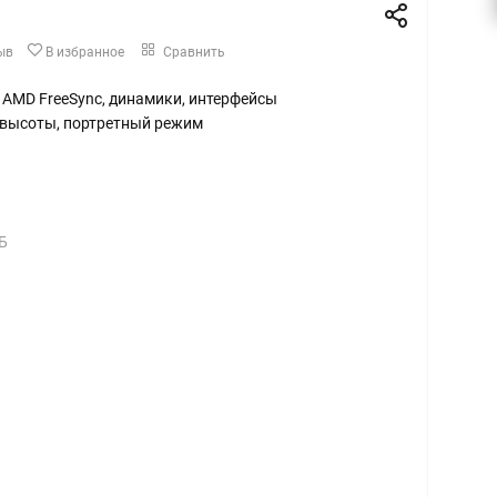
ыв
В избранное
Сравнить
Гц, AMD FreeSync, динамики, интерфейсы
а высоты, портретный режим
Б