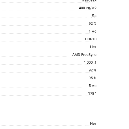
матовая
400 кд/м2
Да
92 %
1 мс
HDR10
Нет
AMD FreeSync
1 000 :1
92 %
95 %
5 мс
178 °
Нет