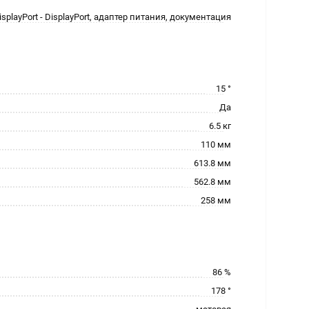
splayPort - DisplayPort, адаптер питания, документация
15 °
Да
6.5 кг
110 мм
613.8 мм
562.8 мм
258 мм
86 %
178 °