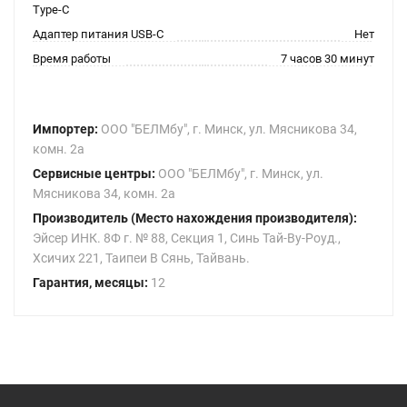
Type-C
Адаптер питания USB-C
Нет
Время работы
7 часов 30 минут
Импортер:
ООО "БЕЛМбу", г. Минск, ул. Мясникова 34,
комн. 2а
Сервисные центры:
ООО "БЕЛМбу", г. Минск, ул.
Мясникова 34, комн. 2а
Производитель (Место нахождения производителя):
Эйсер ИНК. 8Ф г. № 88, Секция 1, Синь Тай-Ву-Роуд.,
Хсичих 221, Таипеи В Сянь, Тайвань.
Гарантия, месяцы:
12