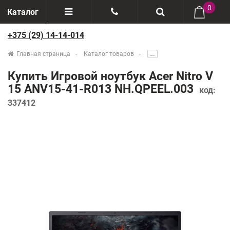
0
Каталог
+375 (29) 14-14-014
Отзывы
+375(29) 888-44-44
Главная страница
Каталог товаров
.....
О компании
+375(29) 14-14-014
Купить Игровой ноутбук Acer Nitro V
Производители
15 ANV15-41-R013 NH.QPEEL.003
код:
337412
Возврат товаров
Рассрочка
Доставка