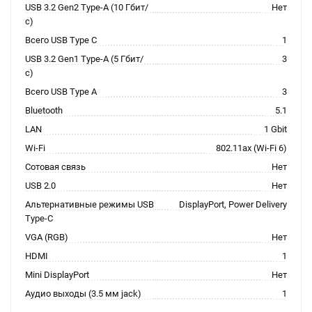
USB 3.2 Gen2 Type-A (10 Гбит/
Нет
с)
Всего USB Type C
1
USB 3.2 Gen1 Type-A (5 Гбит/
3
с)
Всего USB Type A
3
Bluetooth
5.1
LAN
1 Gbit
Wi-Fi
802.11ax (Wi-Fi 6)
Сотовая связь
Нет
USB 2.0
Нет
Альтернативные режимы USB
DisplayPort, Power Delivery
Type-C
VGA (RGB)
Нет
HDMI
1
Mini DisplayPort
Нет
Аудио выходы (3.5 мм jack)
1