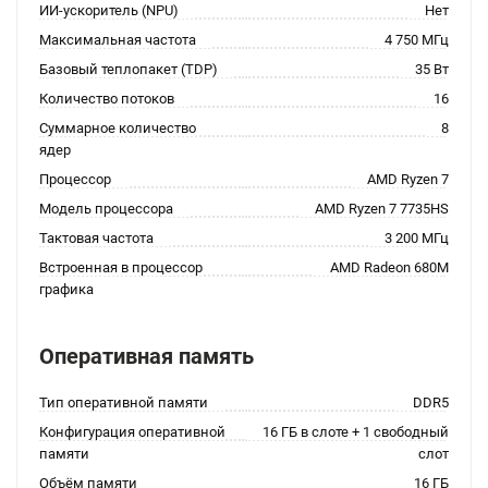
ИИ-ускоритель (NPU)
Нет
Максимальная частота
4 750 МГц
Базовый теплопакет (TDP)
35 Вт
Количество потоков
16
Суммарное количество
8
ядер
Процессор
AMD Ryzen 7
Модель процессора
AMD Ryzen 7 7735HS
Тактовая частота
3 200 МГц
Встроенная в процессор
AMD Radeon 680M
графика
Оперативная память
Тип оперативной памяти
DDR5
Конфигурация оперативной
16 ГБ в слоте + 1 свободный
памяти
слот
Объём памяти
16 ГБ