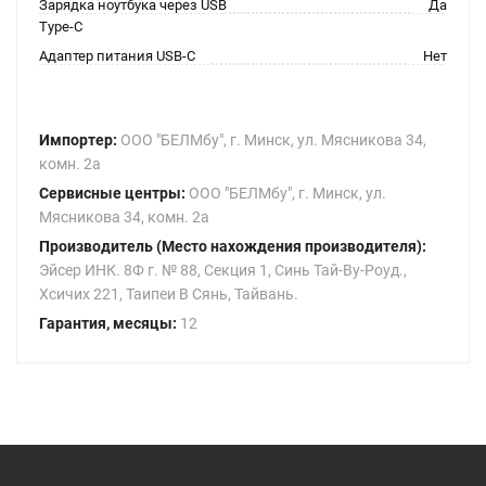
Зарядка ноутбука через USB
Да
Type-C
Адаптер питания USB-C
Нет
Импортер:
ООО "БЕЛМбу", г. Минск, ул. Мясникова 34,
комн. 2а
Сервисные центры:
ООО "БЕЛМбу", г. Минск, ул.
Мясникова 34, комн. 2а
Производитель (Место нахождения производителя):
Эйсер ИНК. 8Ф г. № 88, Секция 1, Синь Тай-Ву-Роуд.,
Хсичих 221, Таипеи В Сянь, Тайвань.
Гарантия, месяцы:
12