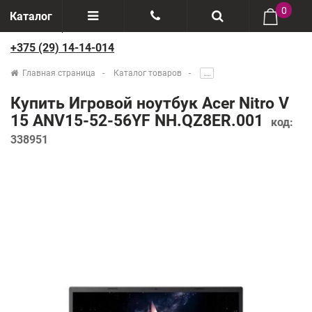
0
Каталог
+375 (29) 14-14-014
Отзывы
+375(29) 888-44-44
Главная страница
Каталог товаров
.....
О компании
+375(29) 14-14-014
Купить Игровой ноутбук Acer Nitro V
Производители
15 ANV15-52-56YF NH.QZ8ER.001
код:
338951
Возврат товаров
Рассрочка
Доставка