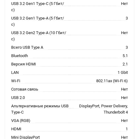
USB 3.2 Gen1 Type-C (5 Гбит/
Нет
с)
USB 3.2 Gen1 Type-A (5 Гбит/
3
с)
USB 3.2 Gen2 Type-A (10 Гбит/
Нет
с)
Всего USB Type A
3
Bluetooth
5.1
Версия HDMI
2.1
LAN
1 Gbit
Wi-Fi
802.11ax (Wi-Fi 6)
Сотовая связь
Нет
USB 2.0
Нет
Альтернативные режимы USB
DisplayPort, Power Delivery,
Type-C
Thunderbolt 4
VGA (RGB)
Нет
HDMI
1
Mini DisplayPort
Нет