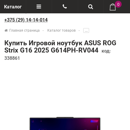
0
Каталог
+375 (29) 14-14-014
Отзывы
+375(29) 888-44-44
Главная страница
Каталог товаров
.....
О компании
+375(29) 14-14-014
Купить Игровой ноутбук ASUS ROG
Производители
Strix G16 2025 G614PH-RV044
код:
338861
Возврат товаров
Рассрочка
Доставка