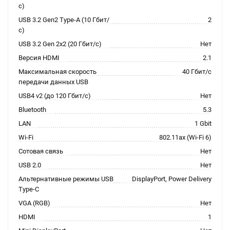
с)
USB 3.2 Gen2 Type-A (10 Гбит/
2
с)
USB 3.2 Gen 2x2 (20 Гбит/с)
Нет
Версия HDMI
2.1
Максимальная скорость
40 Гбит/с
передачи данных USB
USB4 v2 (до 120 Гбит/с)
Нет
Bluetooth
5.3
LAN
1 Gbit
Wi-Fi
802.11ax (Wi-Fi 6)
Сотовая связь
Нет
USB 2.0
Нет
Альтернативные режимы USB
DisplayPort, Power Delivery
Type-C
VGA (RGB)
Нет
HDMI
1