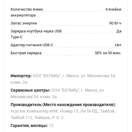
Количество ячеек
4 ячейки
аккумулятора
Запас энергии
90 Вт·ч
Зарядка ноутбука через USB
Да
Type-C
Адаптер питания USB-C
Нет
Быстрая зарядка
50% за 30 мин.
Импортер:
ООО "БЕЛМбу", г. Минск, ул. Мясникова 34,
комн. 2а
Сервисные центры:
ООО "БЕЛМбу", г. Минск, ул.
Мясникова 34, комн. 2а
Производитель (Место нахождения производителя):
Асустек Компьютер ИНК. Номер 15, Ли-Те-РД., Тайбэй,
Тайбэй 112, Тайвань, Р. О. С.
Гарантия, месяцы:
12