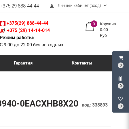
+375 29 888-44-44
Личный кабинет (вход)
perm_identity
+375(29) 888-44-44
0
Корзина
0.00
+375 (29) 14-14-014
Руб
Режим работы:
С 9:00 до 22:00 без выходных
Гарантия
Контакты
0
0
PM8940-0EACXHB8X20
код:
338893
0