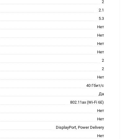
2
2.1
5.3
Нет
Нет
Нет
Нет
2
2
Нет
40 Гбит/с
Да
802.11ax (Wi-Fi 6E)
Нет
Нет
DisplayPort, Power Delivery
Нет