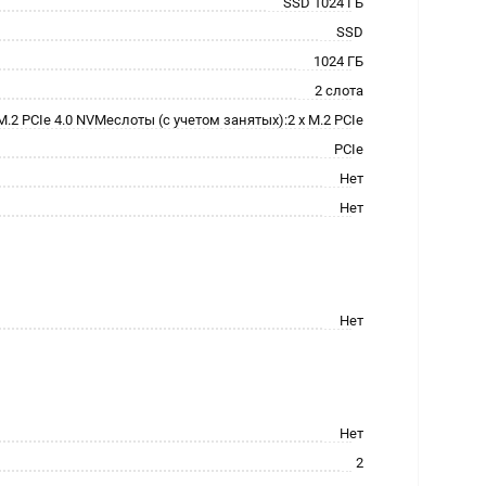
SSD 1024 ГБ
SSD
1024 ГБ
2 слота
.2 PCIe 4.0 NVMeслоты (с учетом занятых):2 x M.2 PCIe
PCIe
Нет
Нет
Нет
Нет
2