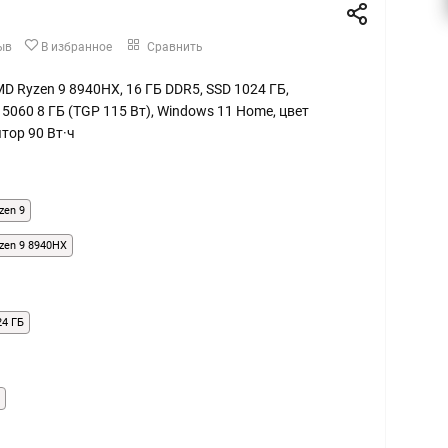
ыв
В избранное
Сравнить
 AMD Ryzen 9 8940HX, 16 ГБ DDR5, SSD 1024 ГБ,
5060 8 ГБ (TGP 115 Вт), Windows 11 Home, цвет
тор 90 Вт·ч
zen 9
zen 9 8940HX
24 ГБ
Б