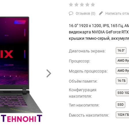
Отзывов (
0
)
Написать отз
16.0" 1920 x 1200, IPS, 165 Гц,
видеокарта NVIDIA GeForce RTX 
крышки темно-серый, аккумуля
Диагональ экрана:
16.0"
Процессор:
AMD Ry
Модель процессора:
AMD Ry
Объём памяти:
16 ГБ
Конфигурация
SSD 10
накопителя:
Тип накопителя:
SSD
Ёмкость накопителя:
1024 Г