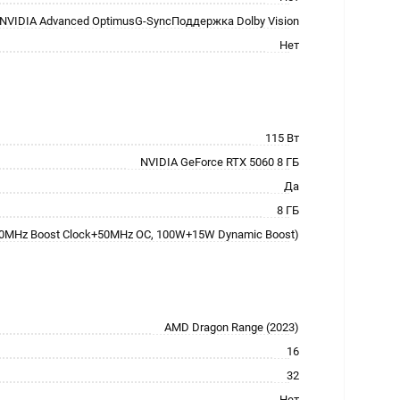
VIDIA Advanced OptimusG-SyncПоддержка Dolby Vision
Нет
115 Вт
NVIDIA GeForce RTX 5060 8 ГБ
Да
8 ГБ
60MHz Boost Clock+50MHz OC, 100W+15W Dynamic Boost)
AMD Dragon Range (2023)
16
32
Нет