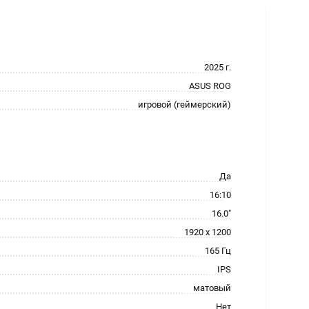
2025 г.
ASUS ROG
игровой (геймерский)
Да
16:10
16.0"
1920 x 1200
165 Гц
IPS
матовый
Нет