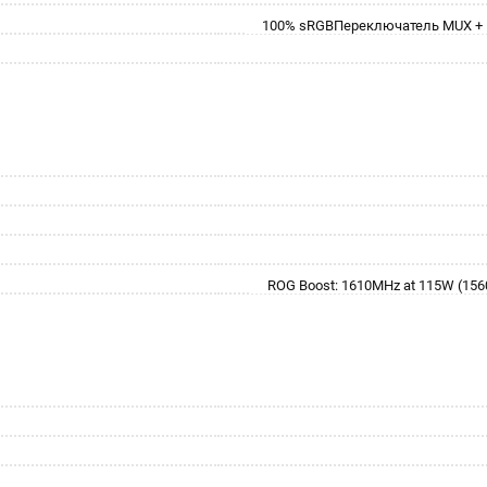
100% sRGBПереключатель MUX + N
ROG Boost: 1610MHz at 115W (15