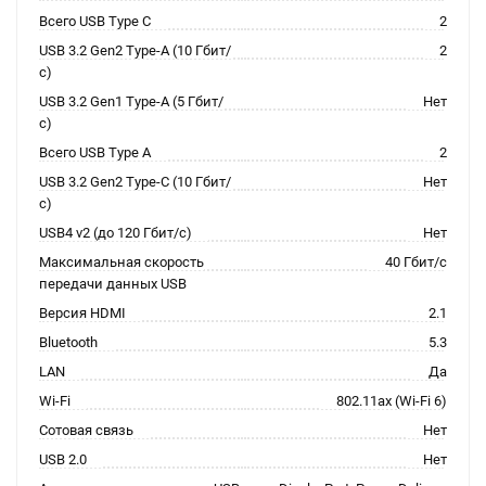
Всего USB Type C
2
USB 3.2 Gen2 Type-A (10 Гбит/
2
с)
USB 3.2 Gen1 Type-A (5 Гбит/
Нет
с)
Всего USB Type A
2
USB 3.2 Gen2 Type-C (10 Гбит/
Нет
с)
USB4 v2 (до 120 Гбит/с)
Нет
Максимальная скорость
40 Гбит/с
передачи данных USB
Версия HDMI
2.1
Bluetooth
5.3
LAN
Да
Wi-Fi
802.11ax (Wi-Fi 6)
Сотовая связь
Нет
USB 2.0
Нет