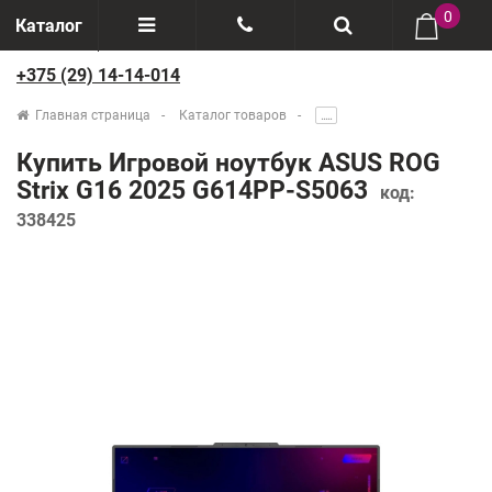
0
Каталог
+375 (29) 14-14-014
Отзывы
+375(29) 888-44-44
Главная страница
Каталог товаров
.....
О компании
+375(29) 14-14-014
Купить Игровой ноутбук ASUS ROG
Производители
Strix G16 2025 G614PP-S5063
код:
338425
Возврат товаров
Рассрочка
Доставка