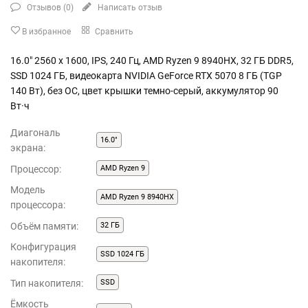
Отзывов (
0
)
Написать отзыв
В избранное
Сравнить
16.0" 2560 x 1600, IPS, 240 Гц, AMD Ryzen 9 8940HX, 32 ГБ DDR5,
SSD 1024 ГБ, видеокарта NVIDIA GeForce RTX 5070 8 ГБ (TGP
140 Вт), без ОС, цвет крышки темно-серый, аккумулятор 90
Вт·ч
Диагональ
16.0"
экрана:
Процессор:
AMD Ryzen 9
Модель
AMD Ryzen 9 8940HX
процессора:
Объём памяти:
32 ГБ
Конфигурация
SSD 1024 ГБ
накопителя:
Тип накопителя:
SSD
Ёмкость