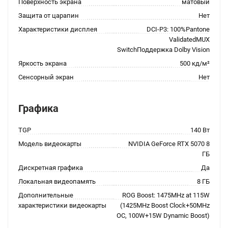
Поверхность экрана
матовый
Защита от царапин
Нет
Характеристики дисплея
DCI-P3: 100%Pantone
ValidatedMUX
SwitchПоддержка Dolby Vision
Яркость экрана
500 кд/м²
Сенсорный экран
Нет
Графика
TGP
140 Вт
Модель видеокарты
NVIDIA GeForce RTX 5070 8
ГБ
Дискретная графика
Да
Локальная видеопамять
8 ГБ
Дополнительные
ROG Boost: 1475MHz at 115W
характеристики видеокарты
(1425MHz Boost Clock+50MHz
OC, 100W+15W Dynamic Boost)