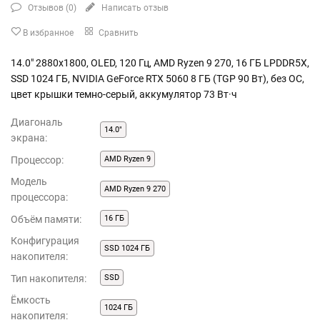
Отзывов (
0
)
Написать отзыв
В избранное
Сравнить
14.0" 2880x1800, OLED, 120 Гц, AMD Ryzen 9 270, 16 ГБ LPDDR5X,
SSD 1024 ГБ, NVIDIA GeForce RTX 5060 8 ГБ (TGP 90 Вт), без ОС,
цвет крышки темно-серый, аккумулятор 73 Вт·ч
Диагональ
14.0"
экрана:
Процессор:
AMD Ryzen 9
Модель
AMD Ryzen 9 270
процессора:
Объём памяти:
16 ГБ
Конфигурация
SSD 1024 ГБ
накопителя:
Тип накопителя:
SSD
Ёмкость
1024 ГБ
накопителя: