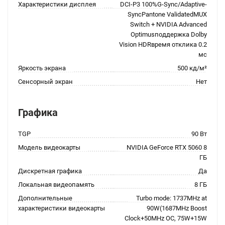
Характеристики дисплея
DCI-P3 100%G-Sync/Adaptive-
SyncPantone ValidatedMUX
Switch + NVIDIA Advanced
Optimusподдержка Dolby
Vision HDRвремя отклика 0.2
мс
Яркость экрана
500 кд/м²
Сенсорный экран
Нет
Графика
TGP
90 Вт
Модель видеокарты
NVIDIA GeForce RTX 5060 8
ГБ
Дискретная графика
Да
Локальная видеопамять
8 ГБ
Дополнительные
Turbo mode: 1737MHz at
характеристики видеокарты
90W(1687MHz Boost
Clock+50MHz OC, 75W+15W