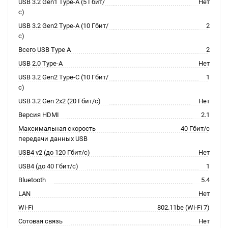
USB 3.2 Gen1 Type-A (5 Гбит/
Нет
с)
USB 3.2 Gen2 Type-A (10 Гбит/
2
с)
Всего USB Type A
2
USB 2.0 Type-A
Нет
USB 3.2 Gen2 Type-C (10 Гбит/
1
с)
USB 3.2 Gen 2x2 (20 Гбит/с)
Нет
Версия HDMI
2.1
Максимальная скорость
40 Гбит/с
передачи данных USB
USB4 v2 (до 120 Гбит/с)
Нет
USB4 (до 40 Гбит/с)
1
Bluetooth
5.4
LAN
Нет
Wi-Fi
802.11be (Wi-Fi 7)
Сотовая связь
Нет