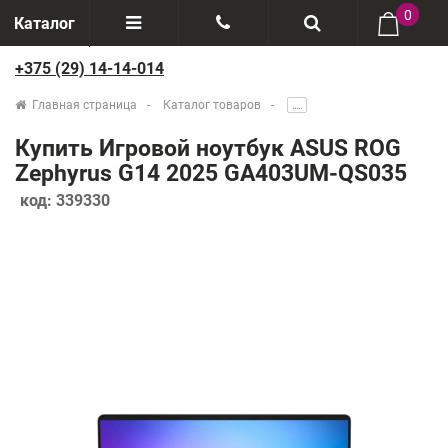
0
Каталог
+375 (29) 14-14-014
Отзывы
+375(29) 888-44-44
Главная страница
Каталог товаров
.....
О компании
+375(29) 14-14-014
Купить Игровой ноутбук ASUS ROG
Производители
Zephyrus G14 2025 GA403UM-QS035
код:
339330
Возврат товаров
Рассрочка
Доставка