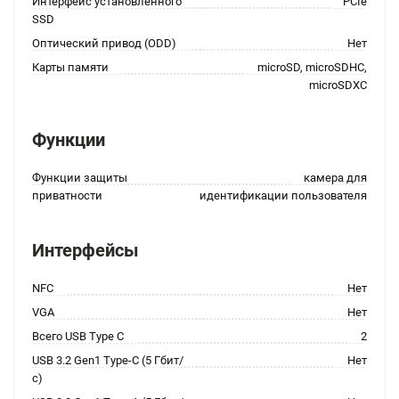
Интерфейс установленного
PCIe
SSD
Оптический привод (ODD)
Нет
Карты памяти
microSD, microSDHC,
microSDXC
Функции
Функции защиты
камера для
приватности
идентификации пользователя
Интерфейсы
NFC
Нет
VGA
Нет
Всего USB Type C
2
USB 3.2 Gen1 Type-C (5 Гбит/
Нет
с)