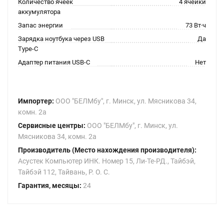
Количество ячеек
4 ячейки
аккумулятора
Запас энергии
73 Вт·ч
Зарядка ноутбука через USB
Да
Type-C
Адаптер питания USB-C
Нет
Импортер:
ООО "БЕЛМбу", г. Минск, ул. Мясникова 34,
комн. 2а
Сервисные центры:
ООО "БЕЛМбу", г. Минск, ул.
Мясникова 34, комн. 2а
Производитель (Место нахождения производителя):
Асустек Компьютер ИНК. Номер 15, Ли-Те-РД., Тайбэй,
Тайбэй 112, Тайвань, Р. О. С.
Гарантия, месяцы:
24