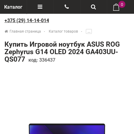
0
Каталог
+375 (29) 14-14-014
Отзывы
+375(29) 888-44-44
Главная страница
Каталог товаров
.....
О компании
+375(29) 14-14-014
Купить Игровой ноутбук ASUS ROG
Производители
Zephyrus G14 OLED 2024 GA403UU-
QS077
код:
336437
Возврат товаров
Рассрочка
Доставка