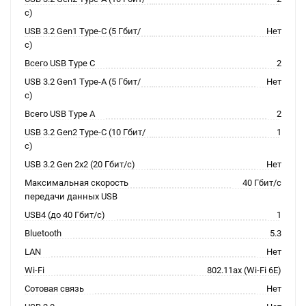
с)
USB 3.2 Gen1 Type-C (5 Гбит/
Нет
с)
Всего USB Type C
2
USB 3.2 Gen1 Type-A (5 Гбит/
Нет
с)
Всего USB Type A
2
USB 3.2 Gen2 Type-C (10 Гбит/
1
с)
USB 3.2 Gen 2x2 (20 Гбит/с)
Нет
Максимальная скорость
40 Гбит/с
передачи данных USB
USB4 (до 40 Гбит/с)
1
Bluetooth
5.3
LAN
Нет
Wi-Fi
802.11ax (Wi-Fi 6E)
Сотовая связь
Нет