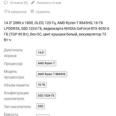
Отзывов (
0
)
Написать отзыв
В избранное
Сравнить
14.0" 2880 x 1800, OLED, 120 Гц, AMD Ryzen 7 8845HS, 16 ГБ
LPDDR5X, SSD 1024 ГБ, видеокарта NVIDIA GeForce RTX 4050 6
ГБ (TGP 90 Вт), без ОС, цвет крышки белый, аккумулятор 73
Вт·ч
Диагональ
14.0"
экрана:
Процессор:
AMD Ryzen 7
Модель
AMD Ryzen 7 8845HS
процессора:
Объём памяти:
16 ГБ
Конфигурация
SSD 1024 ГБ
накопителя:
Тип накопителя:
SSD
Ёмкость