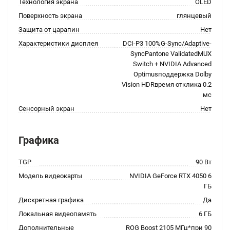
Технология экрана
OLED
Поверхность экрана
глянцевый
Защита от царапин
Нет
Характеристики дисплея
DCI-P3 100%G-Sync/Adaptive-
SyncPantone ValidatedMUX
Switch + NVIDIA Advanced
Optimusподдержка Dolby
Vision HDRвремя отклика 0.2
мс
Сенсорный экран
Нет
Графика
TGP
90 Вт
Модель видеокарты
NVIDIA GeForce RTX 4050 6
ГБ
Дискретная графика
Да
Локальная видеопамять
6 ГБ
Дополнительные
ROG Boost 2105 МГц*при 90