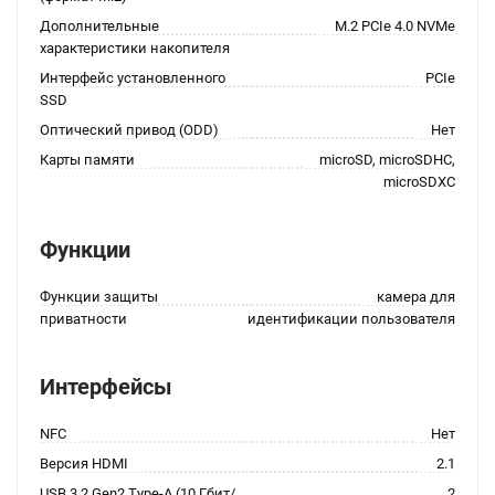
Дополнительные
M.2 PCIe 4.0 NVMe
характеристики накопителя
Интерфейс установленного
PCIe
SSD
Оптический привод (ODD)
Нет
Карты памяти
microSD, microSDHC,
microSDXC
Функции
Функции защиты
камера для
приватности
идентификации пользователя
Интерфейсы
NFC
Нет
Версия HDMI
2.1
USB 3.2 Gen2 Type-A (10 Гбит/
2