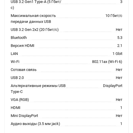
USB 3.2 Gen1 Type-A (5 Гбит/
3
с)
Максимальная скорость
10 Гбит/с
передачи данных USB
USB 3.2 Gen 2x2 (20 Гбит/с)
Нет
Bluetooth
5.3
Версия HDMI
2.1
LAN
1 Gbit
Wi-Fi
802.11ax (Wi-Fi 6)
Сотовая связь
Нет
USB 2.0
Нет
Альтернативные режимы USB
DisplayPort
Type-C
VGA (RGB)
Нет
HDMI
1
Mini DisplayPort
Нет
Аудио выходы (3.5 мм jack)
1