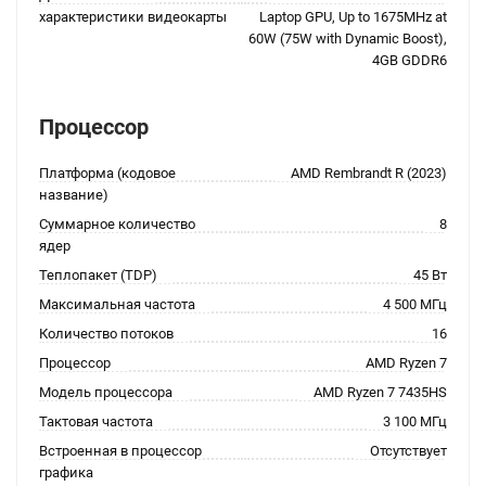
характеристики видеокарты
Laptop GPU, Up to 1675MHz at
60W (75W with Dynamic Boost),
4GB GDDR6
Процессор
Платформа (кодовое
AMD Rembrandt R (2023)
название)
Суммарное количество
8
ядер
Теплопакет (TDP)
45 Вт
Максимальная частота
4 500 МГц
Количество потоков
16
Процессор
AMD Ryzen 7
Модель процессора
AMD Ryzen 7 7435HS
Тактовая частота
3 100 МГц
Встроенная в процессор
Отсутствует
графика