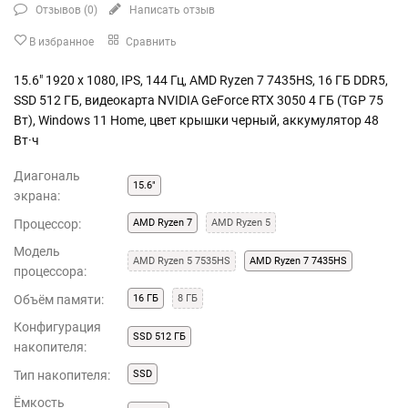
Отзывов (
0
)
Написать отзыв
В избранное
Сравнить
15.6" 1920 x 1080, IPS, 144 Гц, AMD Ryzen 7 7435HS, 16 ГБ DDR5,
SSD 512 ГБ, видеокарта NVIDIA GeForce RTX 3050 4 ГБ (TGP 75
Вт), Windows 11 Home, цвет крышки черный, аккумулятор 48
Вт·ч
Диагональ
15.6"
экрана:
Процессор:
AMD Ryzen 7
AMD Ryzen 5
Модель
AMD Ryzen 5 7535HS
AMD Ryzen 7 7435HS
процессора:
Объём памяти:
16 ГБ
8 ГБ
Конфигурация
SSD 512 ГБ
накопителя:
Тип накопителя:
SSD
Ёмкость