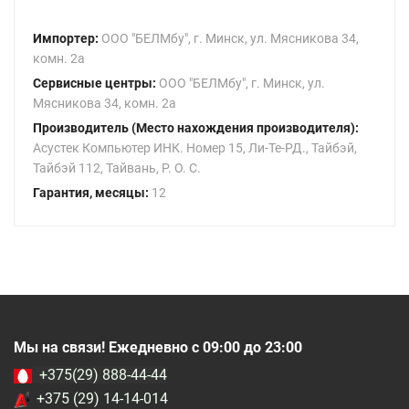
Импортер:
ООО "БЕЛМбу", г. Минск, ул. Мясникова 34,
комн. 2а
Сервисные центры:
ООО "БЕЛМбу", г. Минск, ул.
Мясникова 34, комн. 2а
Производитель (Место нахождения производителя):
Асустек Компьютер ИНК. Номер 15, Ли-Те-РД., Тайбэй,
Тайбэй 112, Тайвань, Р. О. С.
Гарантия, месяцы:
12
Мы на связи! Ежедневно с 09:00 до 23:00
+375(29) 888-44-44
+375 (29) 14-14-014