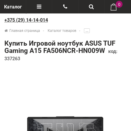
0
Каталог
+375 (29) 14-14-014
Отзывы
+375(29) 888-44-44
Главная страница
Каталог товаров
.....
О компании
+375(29) 14-14-014
Купить Игровой ноутбук ASUS TUF
Производители
Gaming A15 FA506NCR-HN009W
код:
337263
Возврат товаров
Рассрочка
Доставка