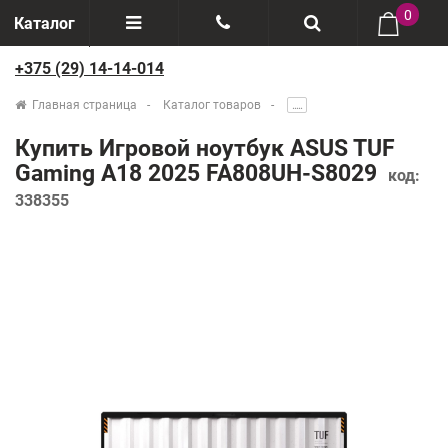
0
Каталог
+375 (29) 14-14-014
Отзывы
+375(29) 888-44-44
Главная страница
Каталог товаров
.....
О компании
+375(29) 14-14-014
Купить Игровой ноутбук ASUS TUF
Производители
Gaming A18 2025 FA808UH-S8029
код:
338355
Возврат товаров
Рассрочка
Доставка