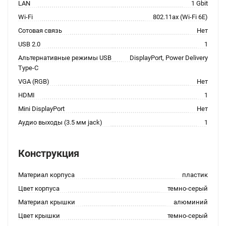
LAN
1 Gbit
Wi-Fi
802.11ax (Wi-Fi 6E)
Сотовая связь
Нет
USB 2.0
1
Альтернативные режимы USB
DisplayPort, Power Delivery
Type-C
VGA (RGB)
Нет
HDMI
1
Mini DisplayPort
Нет
Аудио выходы (3.5 мм jack)
1
Конструкция
Материал корпуса
пластик
Цвет корпуса
темно-серый
Материал крышки
алюминий
Цвет крышки
темно-серый