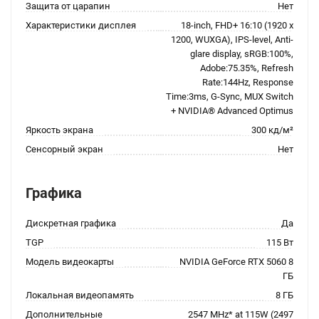
Защита от царапин
Нет
Характеристики дисплея
18-inch, FHD+ 16:10 (1920 x
1200, WUXGA), IPS-level, Anti-
glare display, sRGB:100%,
Adobe:75.35%, Refresh
Rate:144Hz, Response
Time:3ms, G-Sync, MUX Switch
+ NVIDIA® Advanced Optimus
Яркость экрана
300 кд/м²
Сенсорный экран
Нет
Графика
Дискретная графика
Да
TGP
115 Вт
Модель видеокарты
NVIDIA GeForce RTX 5060 8
ГБ
Локальная видеопамять
8 ГБ
Дополнительные
2547 MHz* at 115W (2497