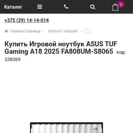
0
Каталог
+375 (29) 14-14-014
Отзывы
+375(29) 888-44-44
Главная страница
Каталог товаров
.....
О компании
+375(29) 14-14-014
Купить Игровой ноутбук ASUS TUF
Производители
Gaming A18 2025 FA808UM-S8065
код:
338369
Возврат товаров
Рассрочка
Доставка