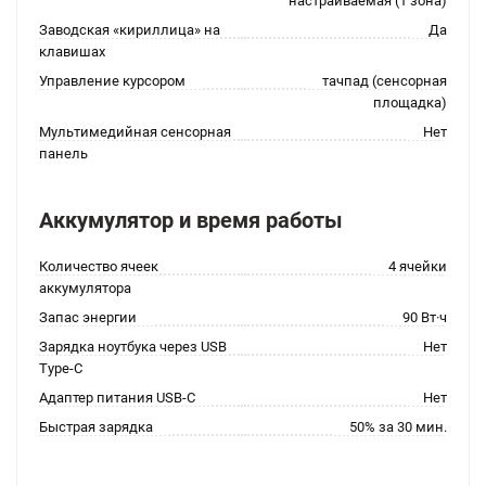
настраиваемая (1 зона)
Заводская «кириллица» на
Да
клавишах
Управление курсором
тачпад (сенсорная
площадка)
Мультимедийная сенсорная
Нет
панель
Аккумулятор и время работы
Количество ячеек
4 ячейки
аккумулятора
Запас энергии
90 Вт·ч
Зарядка ноутбука через USB
Нет
Type-C
Адаптер питания USB-C
Нет
Быстрая зарядка
50% за 30 мин.