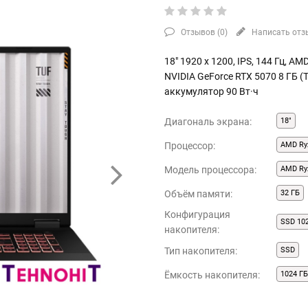
Отзывов (
0
)
Написать отз
18" 1920 x 1200, IPS, 144 Гц, A
NVIDIA GeForce RTX 5070 8 ГБ (
аккумулятор 90 Вт·ч
Диагональ экрана:
18"
Процессор:
AMD Ry
Модель процессора:
AMD Ry
Объём памяти:
32 ГБ
Конфигурация
SSD 10
накопителя:
Тип накопителя:
SSD
Ёмкость накопителя:
1024 Г