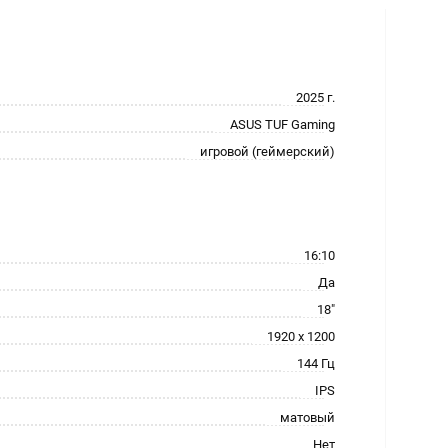
2025 г.
ASUS TUF Gaming
игровой (геймерский)
16:10
Да
18"
1920 x 1200
144 Гц
IPS
матовый
Нет