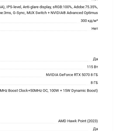
), IPS-level, Anti-glare display, sRGB:100%, Adobe:75.35%,
me:3ms, G-Sync, MUX Switch + NVIDIA® Advanced Optimus
300 кд/м²
Нет
Да
115 Вт
NVIDIA GeForce RTX 5070 8 ГБ
8 ГБ
 MHz Boost Clock+50MHz OC, 100W + 15W Dynamic Boost)
AMD Hawk Point (2023)
Да