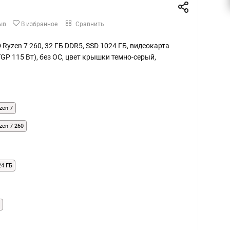
ыв
В избранное
Сравнить
MD Ryzen 7 260, 32 ГБ DDR5, SSD 1024 ГБ, видеокарта
TGP 115 Вт), без ОС, цвет крышки темно-серый,
zen 7
zen 7 260
24 ГБ
Б