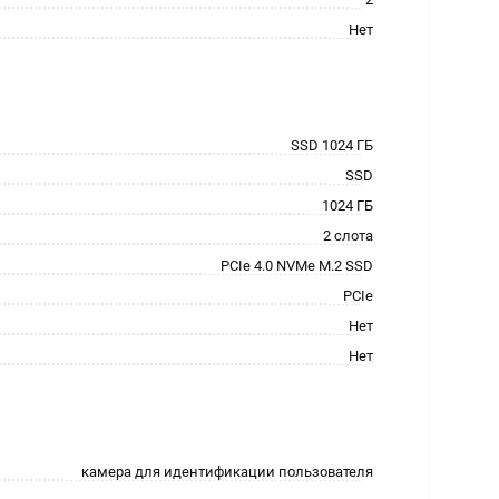
Нет
SSD 1024 ГБ
SSD
1024 ГБ
2 слота
PCIe 4.0 NVMe M.2 SSD
PCIe
Нет
Нет
камера для идентификации пользователя