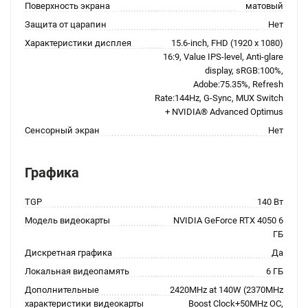
Поверхность экрана
матовый
Защита от царапин
Нет
Характеристики дисплея
15.6-inch, FHD (1920 x 1080)
16:9, Value IPS-level, Anti-glare
display, sRGB:100%,
Adobe:75.35%, Refresh
Rate:144Hz, G-Sync, MUX Switch
+ NVIDIA® Advanced Optimus
Сенсорный экран
Нет
Графика
TGP
140 Вт
Модель видеокарты
NVIDIA GeForce RTX 4050 6
ГБ
Дискретная графика
Да
Локальная видеопамять
6 ГБ
Дополнительные
2420MHz at 140W (2370MHz
характеристики видеокарты
Boost Clock+50MHz OC,