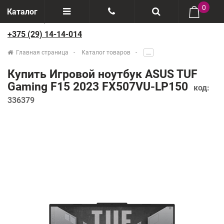
0
Каталог
+375 (29) 14-14-014
Отзывы
+375(29) 888-44-44
Главная страница
Каталог товаров
.....
О компании
+375(29) 14-14-014
Купить Игровой ноутбук ASUS TUF
Производители
Gaming F15 2023 FX507VU-LP150
код:
336379
Возврат товаров
Рассрочка
Доставка