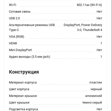
Wi-Fi
802.11ax (Wi-Fi 6)
Сотовая связь
Нет
USB 2.0
Нет
Альтернативные режимы USB
DisplayPort, Power Delivery
Type-C
3.0, Thunderbolt 4
VGA (RGB)
Нет
HDMI
1
Mini DisplayPort
Нет
Аудио выходы (3.5 мм jack)
1
Конструкция
Материал корпуса
пластик
Цвет корпуса
черный
Материал крышки
алюминий
Цвет крышки
темно-серый
Подсветка корпуса
Нет