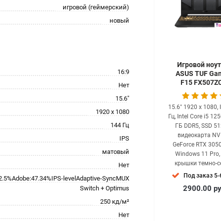
игровой (геймерский)
новый
Игровой ноу
16:9
ASUS TUF Ga
F15 FX507Z
Нет
HN009X
15.6"
15.6" 1920 x 1080, 
1920 x 1080
Гц, Intel Core i5 12
144 Гц
ГБ DDR5, SSD 51
видеокарта NV
IPS
GeForce RTX 3050
матовый
Windows 11 Pro,
крышки темно-
Нет
Под заказ 5-
2.5%Adobe:47.34%IPS-levelAdaptive-SyncMUX
2900.00
р
Switch + Optimus
250 кд/м²
Нет