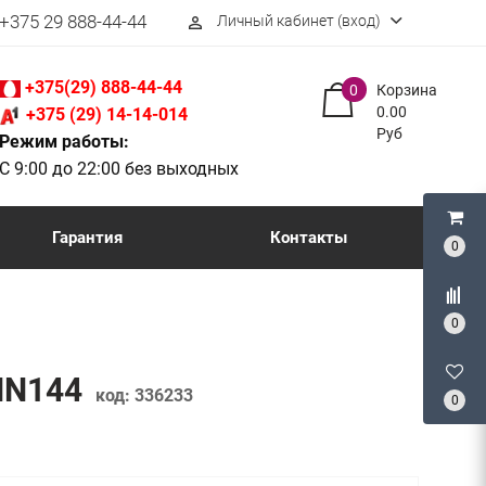
+375 29 888-44-44
Личный кабинет (вход)
perm_identity
+375(29) 888-44-44
0
Корзина
0.00
+375 (29) 14-14-014
Руб
Режим работы:
С 9:00 до 22:00 без выходных
Гарантия
Контакты
0
0
-HN144
код:
336233
0