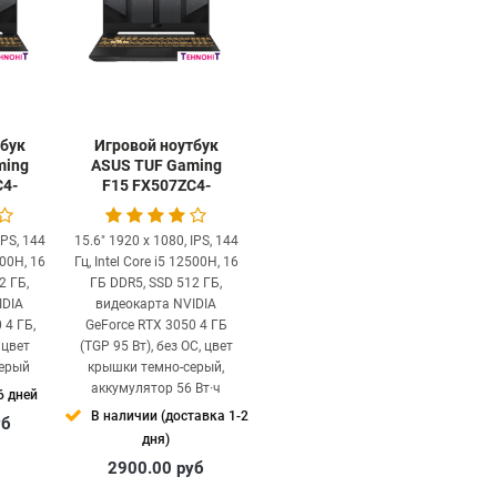
тбук
Игровой ноутбук
ming
ASUS TUF Gaming
C4-
F15 FX507ZC4-
HN009
IPS, 144
15.6" 1920 x 1080, IPS, 144
500H, 16
Гц, Intel Core i5 12500H, 16
2 ГБ,
ГБ DDR5, SSD 512 ГБ,
IDIA
видеокарта NVIDIA
 4 ГБ,
GeForce RTX 3050 4 ГБ
 цвет
(TGP 95 Вт), без ОС, цвет
серый
крышки темно-серый,
аккумулятор 56 Вт·ч
6 дней
В наличии (доставка 1-2
уб
дня)
2900.00
руб