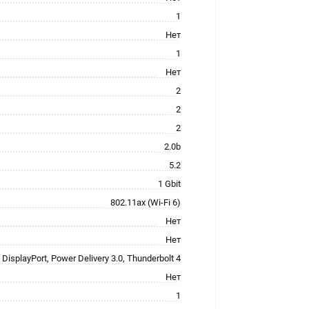
1
Нет
1
Нет
2
2
2
2.0b
5.2
1 Gbit
802.11ax (Wi-Fi 6)
Нет
Нет
DisplayPort, Power Delivery 3.0, Thunderbolt 4
Нет
1