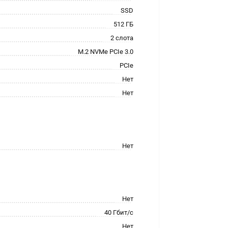
SSD
512 ГБ
2 слота
M.2 NVMe PCIe 3.0
PCIe
Нет
Нет
Нет
Нет
40 Гбит/с
Нет