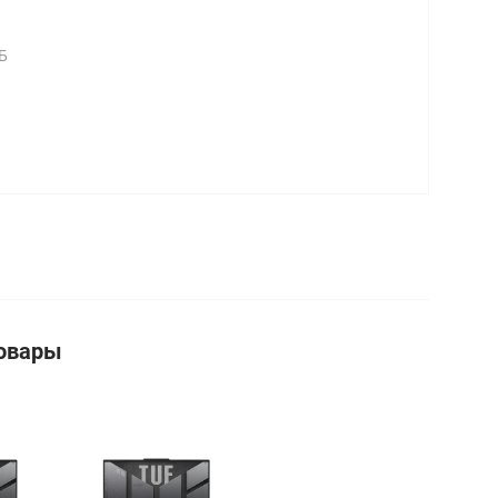
Б
овары