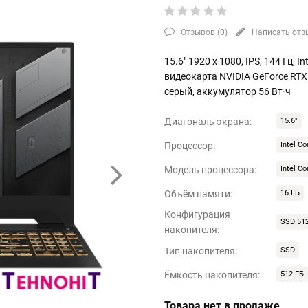
Отзывов (
0
)
Написать отз
15.6" 1920 x 1080, IPS, 144 Гц, I
видеокарта NVIDIA GeForce RTX 
серый, аккумулятор 56 Вт·ч
Диагональ экрана:
15.6"
Процессор:
Intel Co
Модель процессора:
Intel C
Объём памяти:
16 ГБ
Конфигурация
SSD 51
накопителя:
Тип накопителя:
SSD
Ёмкость накопителя:
512 ГБ
Товара нет в продаже