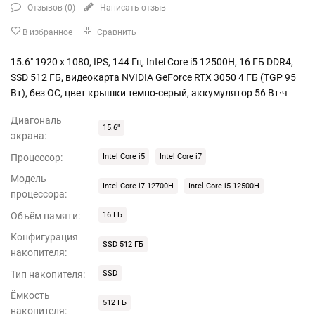
Отзывов (
0
)
Написать отзыв
В избранное
Сравнить
15.6" 1920 x 1080, IPS, 144 Гц, Intel Core i5 12500H, 16 ГБ DDR4,
SSD 512 ГБ, видеокарта NVIDIA GeForce RTX 3050 4 ГБ (TGP 95
Вт), без ОС, цвет крышки темно-серый, аккумулятор 56 Вт·ч
Диагональ
15.6"
экрана:
Процессор:
Intel Core i5
Intel Core i7
Модель
Intel Core i7 12700H
Intel Core i5 12500H
процессора:
Объём памяти:
16 ГБ
Конфигурация
SSD 512 ГБ
накопителя:
Тип накопителя:
SSD
Ёмкость
512 ГБ
накопителя: