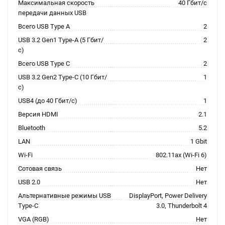
Максимальная скорость
40 Гбит/с
передачи данных USB
Всего USB Type A
2
USB 3.2 Gen1 Type-A (5 Гбит/
2
с)
Всего USB Type C
2
USB 3.2 Gen2 Type-C (10 Гбит/
1
с)
USB4 (до 40 Гбит/с)
1
Версия HDMI
2.1
Bluetooth
5.2
LAN
1 Gbit
Wi-Fi
802.11ax (Wi-Fi 6)
Сотовая связь
Нет
USB 2.0
Нет
Альтернативные режимы USB
DisplayPort, Power Delivery
Type-C
3.0, Thunderbolt 4
VGA (RGB)
Нет