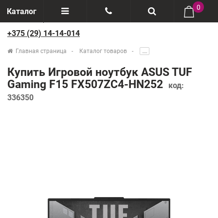
0
Каталог
+375 (29) 14-14-014
Отзывы
+375(29) 888-44-44
Главная страница
Каталог товаров
.....
О компании
+375(29) 14-14-014
Купить Игровой ноутбук ASUS TUF
Производители
Gaming F15 FX507ZC4-HN252
код:
336350
Возврат товаров
Рассрочка
Доставка