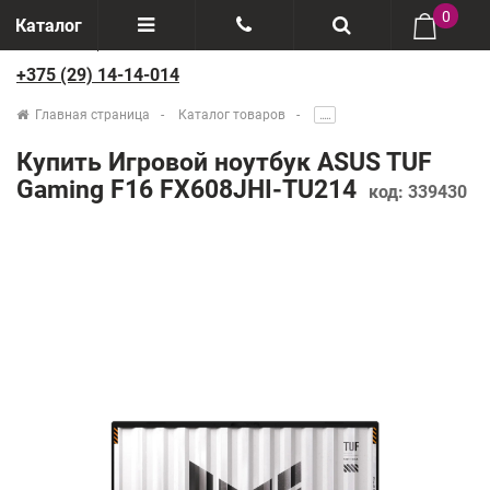
0
Каталог
+375 (29) 14-14-014
Отзывы
+375(29) 888-44-44
Главная страница
Каталог товаров
.....
О компании
+375(29) 14-14-014
Купить Игровой ноутбук ASUS TUF
Производители
Gaming F16 FX608JHI-TU214
код:
339430
Возврат товаров
Рассрочка
Доставка