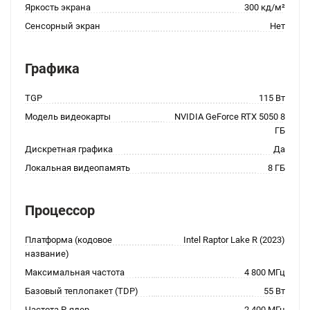
Яркость экрана
300 кд/м²
Сенсорный экран
Нет
Графика
TGP
115 Вт
Модель видеокарты
NVIDIA GeForce RTX 5050 8
ГБ
Дискретная графика
Да
Локальная видеопамять
8 ГБ
Процессор
Платформа (кодовое
Intel Raptor Lake R (2023)
название)
Максимальная частота
4 800 МГц
Базовый теплопакет (TDP)
55 Вт
Частота P-ядер
2 400 МГц