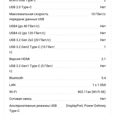
Всего USB Type C
2
USB 2.0 Type-C
Нет
Максимальная скорость
10 Гбит/с
передачи данных USB
USB4 (до 40 Гбит/с)
Нет
USB4 v2 (до 120 Гбит/с)
Нет
USB 3.2 Gen 2x2 (20 Гбит/с)
Нет
USB 3.2 Gen2 Type-C (10 Гбит/
1
с)
Версия HDMI
2.1
USB 3.2 Gen1 Type-C (5 Гбит/
Нет
с)
Bluetooth
5.4
LAN
1 x 1 Gbit
Wi-Fi
802.11ax (Wi-Fi 6E)
Сотовая связь
Нет
Альтернативные режимы USB
DisplayPort, Power Delivery
Type-C