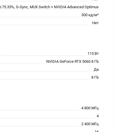
:75.35%, G-Sync, MUX Switch + NVIDIA Advanced Optimus
300 кд/м²
Нет
115 Вт
NVIDIA GeForce RTX 5060 8 ГБ
Да
8 ГБ
4 800 МГц
4
2 400 МГц
16