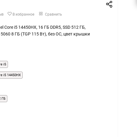
ыв
В избранное
Сравнить
ntel Core i5 14450HX, 16 ГБ DDR5, SSD 512 ГБ,
5060 8 ГБ (TGP 115 Вт), без ОС, цвет крышки
re i5
ore i5 14450HX
2 ГБ