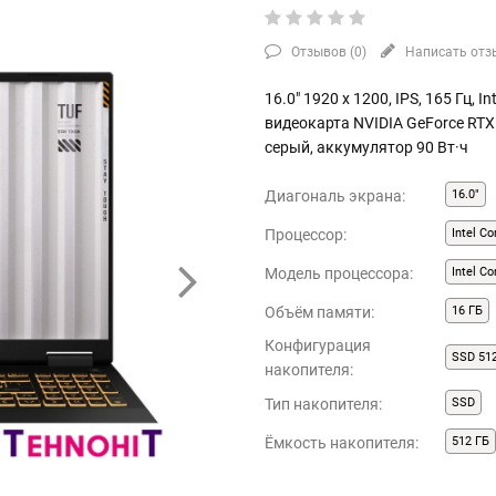
Отзывов (
0
)
Написать отз
16.0" 1920 x 1200, IPS, 165 Гц, I
видеокарта NVIDIA GeForce RTX 
серый, аккумулятор 90 Вт·ч
Диагональ экрана:
16.0"
Процессор:
Intel Co
Модель процессора:
Intel C
Объём памяти:
16 ГБ
Конфигурация
SSD 51
накопителя:
Тип накопителя:
SSD
Ёмкость накопителя:
512 ГБ