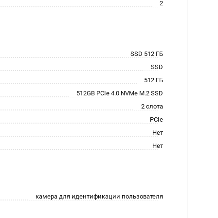
2
SSD 512 ГБ
SSD
512 ГБ
512GB PCIe 4.0 NVMe M.2 SSD
2 слота
PCIe
Нет
Нет
камера для идентификации пользователя