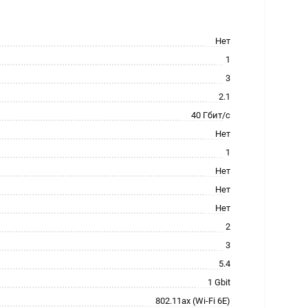
Нет
1
3
2.1
40 Гбит/с
Нет
1
Нет
Нет
Нет
2
3
5.4
1 Gbit
802.11ax (Wi-Fi 6E)