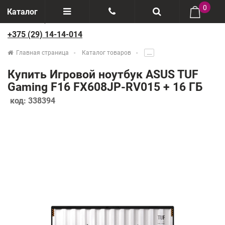
0
Каталог
+375 (29) 14-14-014
Отзывы
+375(29) 888-44-44
Главная страница
Каталог товаров
.....
О компании
+375(29) 14-14-014
Купить Игровой ноутбук ASUS TUF
Производители
Gaming F16 FX608JP-RV015 + 16 ГБ
код:
338394
Возврат товаров
Рассрочка
Доставка