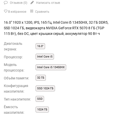
Отзывов (
0
)
Написать отзыв
В избранное
Сравнить
16.0" 1920 x 1200, IPS, 165 Гц, Intel Core i5 13450HX, 32 ГБ DDR5,
SSD 1024 ГБ, видеокарта NVIDIA GeForce RTX 5070 8 ГБ (TGP
115 Вт), без ОС, цвет крышки серый, аккумулятор 90 Вт·ч
Диагональ
16.0"
экрана:
Процессор:
Intel Core i5
Модель
Intel Core i5 13450HX
процессора:
Объём памяти:
32 ГБ
Конфигурация
SSD 1024 ГБ
накопителя:
Тип накопителя:
SSD
Ёмкость
1024 ГБ
накопителя: