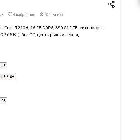
ыв
В избранное
Сравнить
Intel Core 5 210H, 16 ГБ DDR5, SSD 512 ГБ, видеокарта
TGP 65 Вт), без ОС, цвет крышки серый,
re 5
ore 5 210H
2 ГБ