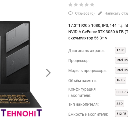
Отзывов (
0
)
Написать отз
17.3" 1920 x 1080, IPS, 144 Гц, 
NVIDIA GeForce RTX 3050 6 ГБ (
аккумулятор 56 Вт·ч
Диагональ экрана:
17.3"
Процессор:
Intel Co
Модель процессора:
Intel C
Объём памяти:
16 ГБ
Конфигурация
SSD 51
накопителя:
Тип накопителя:
SSD
Ёмкость накопителя:
512 ГБ