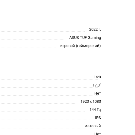
2022 г.
ASUS TUF Gaming
игровой (геймерский)
16:9
17.3"
Нет
1920 x 1080
144 Гц
IPS
матовый
Нет