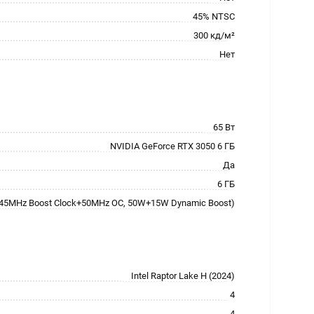
45% NTSC
300 кд/м²
Нет
65 Вт
NVIDIA GeForce RTX 3050 6 ГБ
Да
6 ГБ
145MHz Boost Clock+50MHz OC, 50W+15W Dynamic Boost)
Intel Raptor Lake H (2024)
4
4