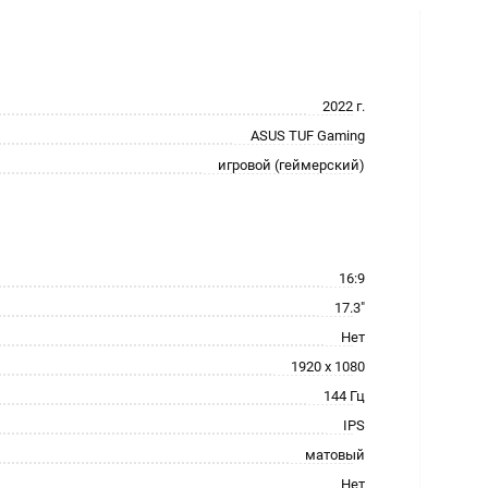
2022 г.
ASUS TUF Gaming
игровой (геймерский)
16:9
17.3"
Нет
1920 x 1080
144 Гц
IPS
матовый
Нет