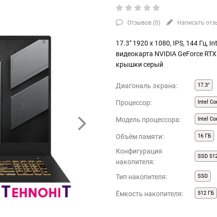
Отзывов (
0
)
Написать отз
17.3" 1920 x 1080, IPS, 144 Гц, I
видеокарта NVIDIA GeForce RTX 
крышки серый
Диагональ экрана:
17.3"
Процессор:
Intel Co
Модель процессора:
Intel C
Объём памяти:
16 ГБ
Конфигурация
SSD 51
накопителя:
Тип накопителя:
SSD
Ёмкость накопителя:
512 ГБ