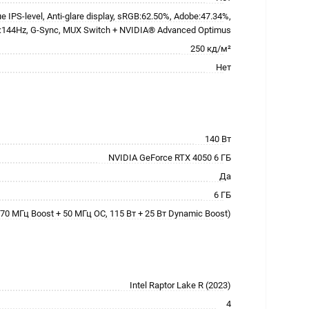
ue IPS-level, Anti-glare display, sRGB:62.50%, Adobe:47.34%,
e:144Hz, G-Sync, MUX Switch + NVIDIA® Advanced Optimus
250 кд/м²
Нет
140 Вт
NVIDIA GeForce RTX 4050 6 ГБ
Да
6 ГБ
70 МГц Boost + 50 МГц OC, 115 Вт + 25 Вт Dynamic Boost)
Intel Raptor Lake R (2023)
4