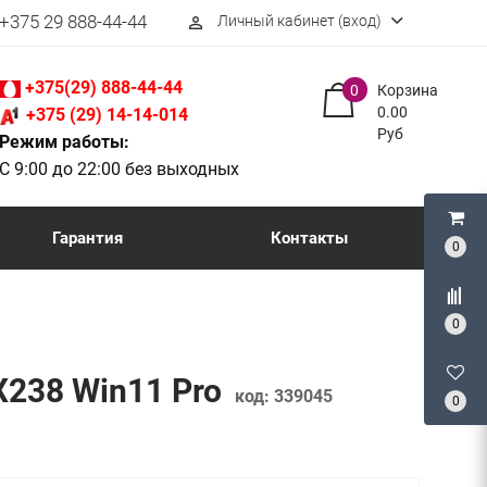
+375 29 888-44-44
Личный кабинет (вход)
perm_identity
+375(29) 888-44-44
0
Корзина
0.00
+375 (29) 14-14-014
Руб
Режим работы:
С 9:00 до 22:00 без выходных
Гарантия
Контакты
0
0
X238 Win11 Pro
код:
339045
0