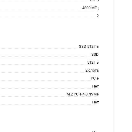
4800 МГц
2
SSD 512 ГБ
SSD
512 ГБ
2 слота
PCIe
Нет
M.2 PCIe 4.0 NVMe
Нет