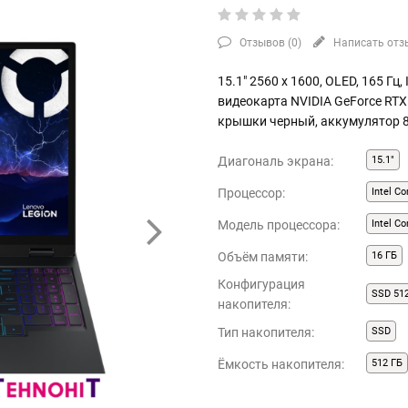
Отзывов (
0
)
Написать отз
15.1" 2560 x 1600, OLED, 165 Гц,
видеокарта NVIDIA GeForce RTX 
крышки черный, аккумулятор 8
Диагональ экрана:
15.1"
Процессор:
Intel Co
Модель процессора:
Intel C
Объём памяти:
16 ГБ
Конфигурация
SSD 51
накопителя:
Тип накопителя:
SSD
Ёмкость накопителя:
512 ГБ