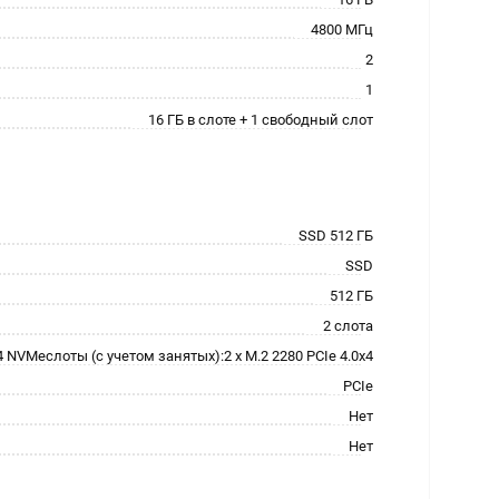
4800 МГц
2
1
16 ГБ в слоте + 1 свободный слот
SSD 512 ГБ
SSD
512 ГБ
2 слота
4 NVMeслоты (с учетом занятых):2 x M.2 2280 PCIe 4.0x4
PCIe
Нет
Нет