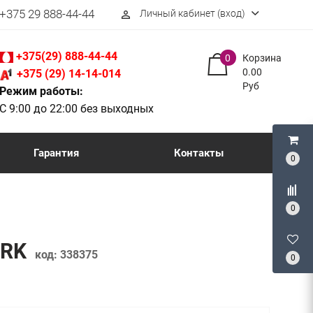
+375 29 888-44-44
Личный кабинет (вход)
perm_identity
+375(29) 888-44-44
0
Корзина
0.00
+375 (29) 14-14-014
Руб
Режим работы:
С 9:00 до 22:00 без выходных
Гарантия
Контакты
0
0
6RK
код:
338375
0