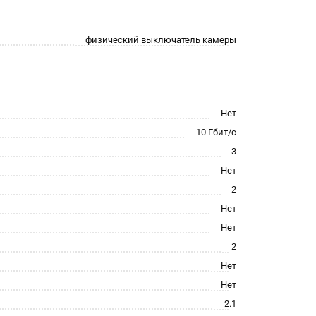
физический выключатель камеры
Нет
10 Гбит/с
3
Нет
2
Нет
Нет
2
Нет
Нет
2.1