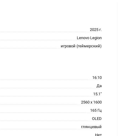
2025 г.
Lenovo Legion
игровой (геймерский)
16:10
Да
15.1"
2560 x 1600
165 Гц
OLED
глянцевый
Нет