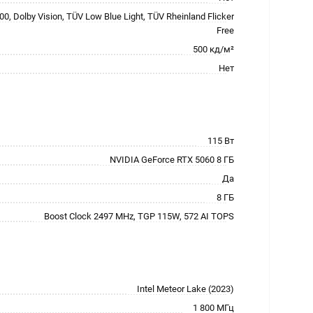
0, Dolby Vision, TÜV Low Blue Light, TÜV Rheinland Flicker
Free
500 кд/м²
Нет
115 Вт
NVIDIA GeForce RTX 5060 8 ГБ
Да
8 ГБ
Boost Clock 2497 MHz, TGP 115W, 572 AI TOPS
Intel Meteor Lake (2023)
1 800 МГц