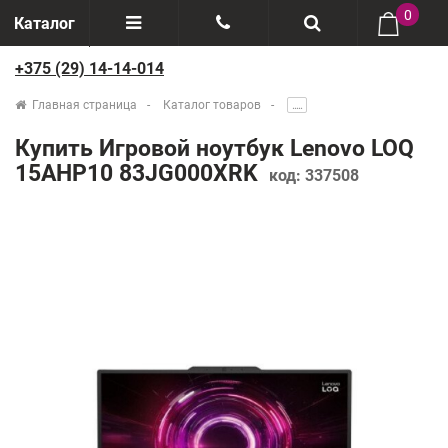
0
Каталог
+375 (29) 14-14-014
Отзывы
+375(29) 888-44-44
Главная страница
Каталог товаров
.....
О компании
+375(29) 14-14-014
Купить Игровой ноутбук Lenovo LOQ
Производители
15AHP10 83JG000XRK
код:
337508
Возврат товаров
Рассрочка
Доставка