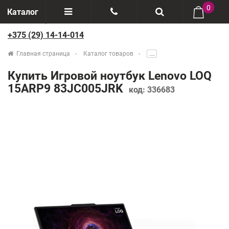
0
Каталог
+375 (29) 14-14-014
Отзывы
+375(29) 888-44-44
Главная страница
Каталог товаров
.....
О компании
+375(29) 14-14-014
Купить Игровой ноутбук Lenovo LOQ
Производители
15ARP9 83JC005JRK
код:
336683
Возврат товаров
Рассрочка
Доставка