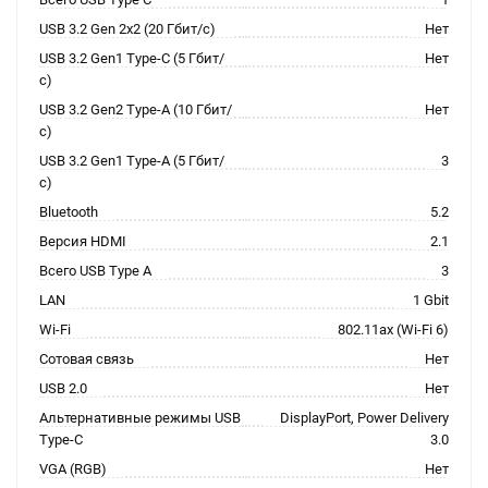
USB 3.2 Gen 2x2 (20 Гбит/с)
Нет
USB 3.2 Gen1 Type-C (5 Гбит/
Нет
с)
USB 3.2 Gen2 Type-A (10 Гбит/
Нет
с)
USB 3.2 Gen1 Type-A (5 Гбит/
3
с)
Bluetooth
5.2
Версия HDMI
2.1
Всего USB Type A
3
LAN
1 Gbit
Wi-Fi
802.11ax (Wi-Fi 6)
Сотовая связь
Нет
USB 2.0
Нет
Альтернативные режимы USB
DisplayPort, Power Delivery
Type-C
3.0
VGA (RGB)
Нет