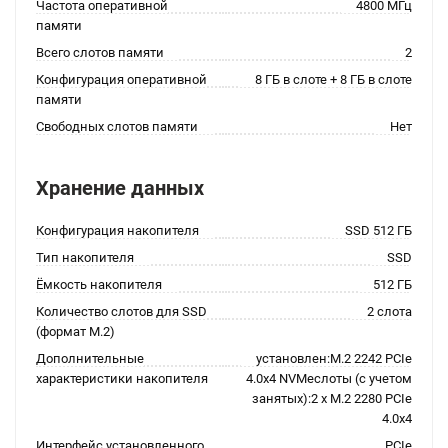
Частота оперативной
4800 МГц
памяти
Всего слотов памяти
2
Конфигурация оперативной
8 ГБ в слоте + 8 ГБ в слоте
памяти
Свободных слотов памяти
Нет
Хранение данных
Конфигурация накопителя
SSD 512 ГБ
Тип накопителя
SSD
Ёмкость накопителя
512 ГБ
Количество слотов для SSD
2 слота
(формат M.2)
Дополнительные
установлен:M.2 2242 PCIe
характеристики накопителя
4.0x4 NVMeслоты (с учетом
занятых):2 x M.2 2280 PCIe
4.0x4
Интерфейс установленного
PCIe