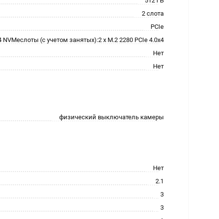
512 ГБ
2 слота
PCIe
4 NVMeслоты (с учетом занятых):2 x M.2 2280 PCIe 4.0x4
Нет
Нет
физический выключатель камеры
Нет
2.1
3
3