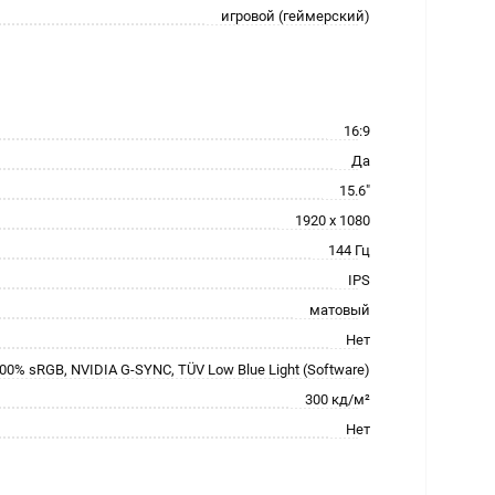
игровой (геймерский)
16:9
Да
15.6"
1920 x 1080
144 Гц
IPS
матовый
Нет
00% sRGB, NVIDIA G-SYNC, TÜV Low Blue Light (Software)
300 кд/м²
Нет