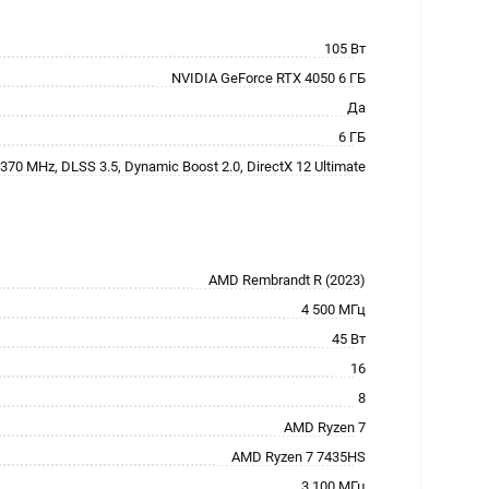
105 Вт
NVIDIA GeForce RTX 4050 6 ГБ
Да
6 ГБ
370 MHz, DLSS 3.5, Dynamic Boost 2.0, DirectX 12 Ultimate
AMD Rembrandt R (2023)
4 500 МГц
45 Вт
16
8
AMD Ryzen 7
AMD Ryzen 7 7435HS
3 100 МГц