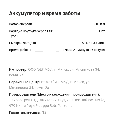
Аккумулятор и время работы
Запас энергии
60 Вт·ч
Зарядка ноутбука через USB
Нет
Type-C
Быстрая зарядка
50% за 30 мин.
Время работы
3 часа 21 минута 36 секунд
Импортер:
ООО "БЕЛМбу", г. Минск, ул. Мясникова 34,
комн. 2а
Сервисные центры:
ООО "БЕЛМбу", г. Минск, ул.
Мясникова 34, комн. 2а
Производитель (Место нахождения производителя):
Леново Груп ЛТД. Линкольн Хауз, 23 этаж, Тайкуу Плэйс,
979 Кингс Роуд, Чиарри Бэй, Гонконг.
Гарантия, месяцы:
12