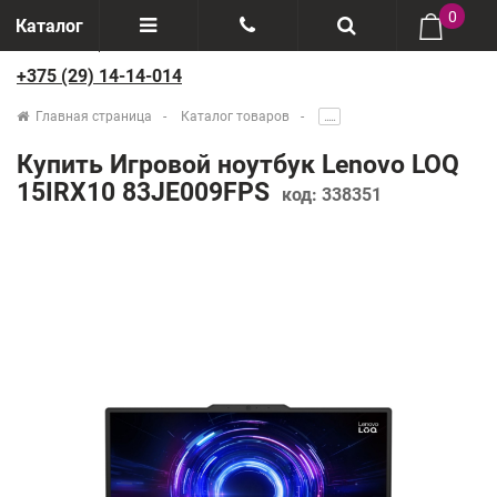
0
Каталог
+375 (29) 14-14-014
Отзывы
+375(29) 888-44-44
Главная страница
Каталог товаров
.....
О компании
+375(29) 14-14-014
Купить Игровой ноутбук Lenovo LOQ
Производители
15IRX10 83JE009FPS
код:
338351
Возврат товаров
Рассрочка
Доставка