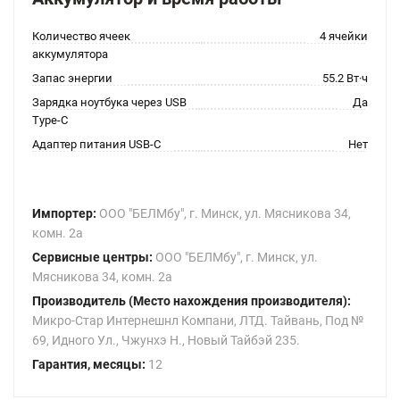
Количество ячеек
4 ячейки
аккумулятора
Запас энергии
55.2 Вт·ч
Зарядка ноутбука через USB
Да
Type-C
Адаптер питания USB-C
Нет
Импортер:
ООО "БЕЛМбу", г. Минск, ул. Мясникова 34,
комн. 2а
Сервисные центры:
ООО "БЕЛМбу", г. Минск, ул.
Мясникова 34, комн. 2а
Производитель (Место нахождения производителя):
Микро-Стар Интернешнл Компани, ЛТД. Тайвань, Под №
69, Идного Ул., Чжунхэ Н., Новый Тайбэй 235.
Гарантия, месяцы:
12