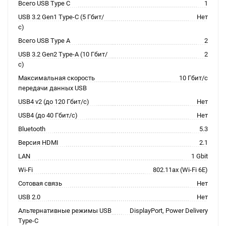
Всего USB Type C
1
USB 3.2 Gen1 Type-C (5 Гбит/
Нет
с)
Всего USB Type A
2
USB 3.2 Gen2 Type-A (10 Гбит/
2
с)
Максимальная скорость
10 Гбит/с
передачи данных USB
USB4 v2 (до 120 Гбит/с)
Нет
USB4 (до 40 Гбит/с)
Нет
Bluetooth
5.3
Версия HDMI
2.1
LAN
1 Gbit
Wi-Fi
802.11ax (Wi-Fi 6E)
Сотовая связь
Нет
USB 2.0
Нет
Альтернативные режимы USB
DisplayPort, Power Delivery
Type-C