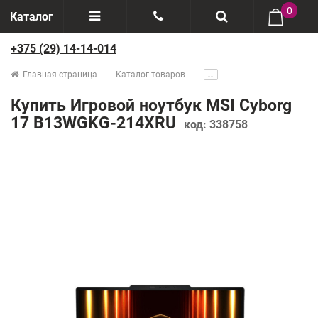
0
Каталог
+375 (29) 14-14-014
Отзывы
+375(29) 888-44-44
Главная страница
Каталог товаров
.....
О компании
+375(29) 14-14-014
Купить Игровой ноутбук MSI Cyborg
Производители
17 B13WGKG-214XRU
код:
338758
Возврат товаров
Рассрочка
Доставка