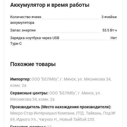
Аккумулятор и время работы
Количество ячеек
3 ячейки
аккумулятора
Запас энергии
53.5 Вт·ч
Зарядка ноутбука через USB
Нет
Type-C
Похожие товары
Импортер:
ООО "БЕЛМбу", г. Минск, ул. Мясникова 34,
комн. 2а
Сервисные центры:
ООО "БЕЛМбу", г. Минск, ул.
Мясникова 34, комн. 2а
Производитель (Место нахождения производителя):
Микро-Стар Интернешнл Компани, ЛТД. Тайвань, Под №
69, Идного Ул., Чжунхэ Н., Новый Тайбэй 235.