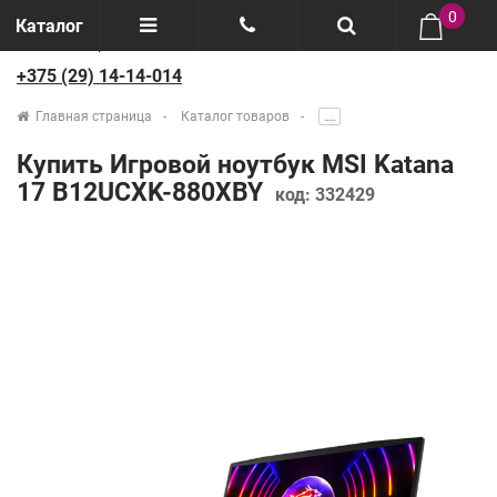
0
Каталог
+375 (29) 14-14-014
Отзывы
+375(29) 888-44-44
Главная страница
Каталог товаров
.....
О компании
+375(29) 14-14-014
Купить Игровой ноутбук MSI Katana
Производители
17 B12UCXK-880XBY
код:
332429
Возврат товаров
Рассрочка
Доставка