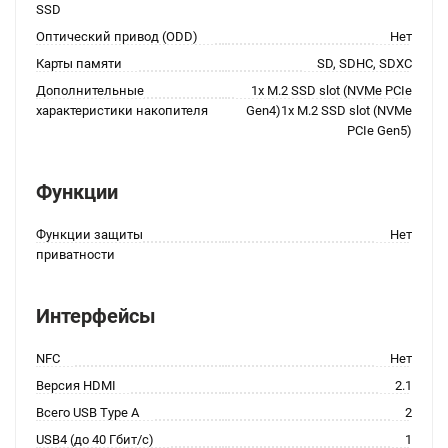
SSD
Оптический привод (ODD)
Нет
Карты памяти
SD, SDHC, SDXC
Дополнительные
1x M.2 SSD slot (NVMe PCIe
характеристики накопителя
Gen4)1x M.2 SSD slot (NVMe
PCIe Gen5)
Функции
Функции защиты
Нет
приватности
Интерфейсы
NFC
Нет
Версия HDMI
2.1
Всего USB Type A
2
USB4 (до 40 Гбит/с)
1