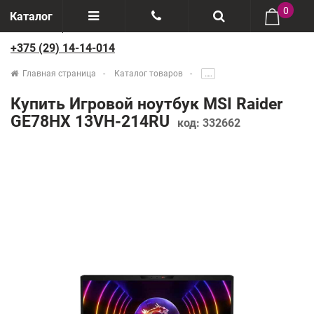
0
Каталог
+375 (29) 14-14-014
Отзывы
+375(29) 888-44-44
Главная страница
Каталог товаров
.....
О компании
+375(29) 14-14-014
Купить Игровой ноутбук MSI Raider
Производители
GE78HX 13VH-214RU
код:
332662
Возврат товаров
Рассрочка
Доставка