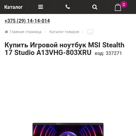
0
Каталог
+375 (29) 14-14-014
Отзывы
+375(29) 888-44-44
Главная страница
Каталог товаров
.....
О компании
+375(29) 14-14-014
Купить Игровой ноутбук MSI Stealth
Производители
17 Studio A13VHG-803XRU
код:
337271
Возврат товаров
Рассрочка
Доставка