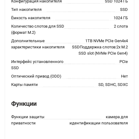
Конфигурация накопителя
SSD 1024 ГБ
Тип накопителя
SSD
Ёмкость накопителя
1024 ГБ
Количество слотов для SSD
2 слота
(формат M.2)
Дополнительные
1TB NVMe PCIe Gen4x4
характеристики накопителя
SSDПоддержка слотов:2x M.2
SSD slot (NVMe PCIe Gen4)
Интерфейс установленного
PCIe
SSD
Оптический привод (ODD)
Нет
Карты памяти
SD, SDHC, SDXC
Функции
Функции защиты
камера для
приватности
идентификации пользователя