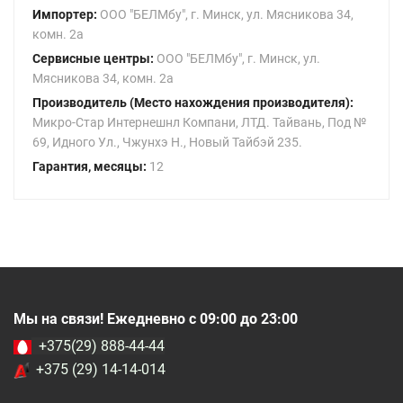
Импортер:
ООО "БЕЛМбу", г. Минск, ул. Мясникова 34,
комн. 2а
Сервисные центры:
ООО "БЕЛМбу", г. Минск, ул.
Мясникова 34, комн. 2а
Производитель (Место нахождения производителя):
Микро-Стар Интернешнл Компани, ЛТД. Тайвань, Под №
69, Идного Ул., Чжунхэ Н., Новый Тайбэй 235.
Гарантия, месяцы:
12
Мы на связи! Ежедневно с 09:00 до 23:00
+375(29) 888-44-44
+375 (29) 14-14-014