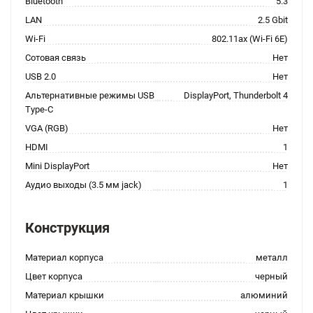
Bluetooth
5.3
LAN
2.5 Gbit
Wi-Fi
802.11ax (Wi-Fi 6E)
Сотовая связь
Нет
USB 2.0
Нет
Альтернативные режимы USB
DisplayPort, Thunderbolt 4
Type-C
VGA (RGB)
Нет
HDMI
1
Mini DisplayPort
Нет
Аудио выходы (3.5 мм jack)
1
Конструкция
Материал корпуса
металл
Цвет корпуса
черный
Материал крышки
алюминий