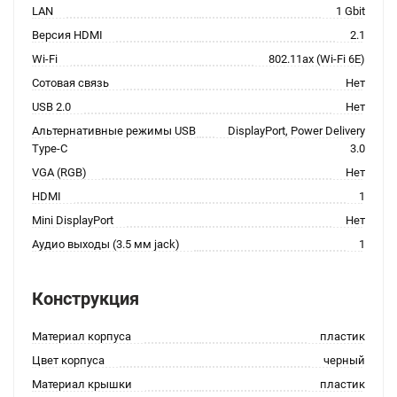
LAN
1 Gbit
Версия HDMI
2.1
Wi-Fi
802.11ax (Wi-Fi 6E)
Сотовая связь
Нет
USB 2.0
Нет
Альтернативные режимы USB
DisplayPort, Power Delivery
Type-C
3.0
VGA (RGB)
Нет
HDMI
1
Mini DisplayPort
Нет
Аудио выходы (3.5 мм jack)
1
Конструкция
Материал корпуса
пластик
Цвет корпуса
черный
Материал крышки
пластик