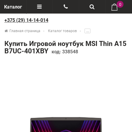
0
Каталог
+375 (29) 14-14-014
Отзывы
+375(29) 888-44-44
Главная страница
Каталог товаров
.....
О компании
+375(29) 14-14-014
Купить Игровой ноутбук MSI Thin A15
Производители
B7UC-401XBY
код:
338548
Возврат товаров
Рассрочка
Доставка