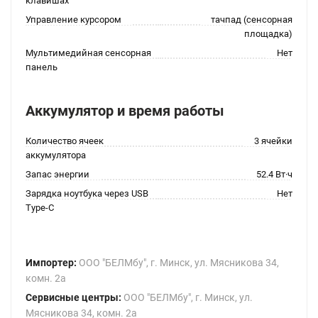
клавишах
Управление курсором
тачпад (сенсорная
площадка)
Мультимедийная сенсорная
Нет
панель
Аккумулятор и время работы
Количество ячеек
3 ячейки
аккумулятора
Запас энергии
52.4 Вт·ч
Зарядка ноутбука через USB
Нет
Type-C
Импортер:
ООО "БЕЛМбу", г. Минск, ул. Мясникова 34,
комн. 2а
Сервисные центры:
ООО "БЕЛМбу", г. Минск, ул.
Мясникова 34, комн. 2а