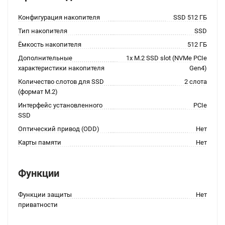
Конфигурация накопителя
SSD 512 ГБ
Тип накопителя
SSD
Ёмкость накопителя
512 ГБ
Дополнительные
1x M.2 SSD slot (NVMe PCIe
характеристики накопителя
Gen4)
Количество слотов для SSD
2 слота
(формат M.2)
Интерфейс установленного
PCIe
SSD
Оптический привод (ODD)
Нет
Карты памяти
Нет
Функции
Функции защиты
Нет
приватности