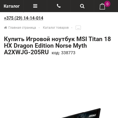
0
Каталог
+375 (29) 14-14-014
Отзывы
+375(29) 888-44-44
Главная страница
Каталог товаров
.....
О компании
+375(29) 14-14-014
Купить Игровой ноутбук MSI Titan 18
Производители
HX Dragon Edition Norse Myth
A2XWJG-205RU
код:
338773
Возврат товаров
Рассрочка
Доставка