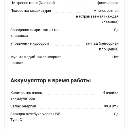
Цифровое поле (Numpad)
физическое
Подсветка клавиатуры
многоцветная
настраиваемая (каждая
клавиша)
Заводская «кириллица» на
Да
клавишах
Управление курсором
тачпад (сенсорная
площадка)
Мультимедийная сенсорная
Нет
панель
Аккумулятор и время работы
Количество ячеек
4 ячейки
аккумулятора
Запас энергии
99.9 Вт·ч
Зарядка ноутбука через USB
Да
Type-C