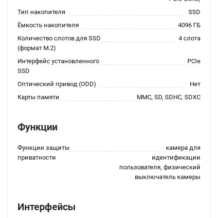
Тип накопителя
SSD
Ёмкость накопителя
4096 ГБ
Количество слотов для SSD
4 слота
(формат M.2)
Интерфейс установленного
PCIe
SSD
Оптический привод (ODD)
Нет
Карты памяти
MMC, SD, SDHC, SDXC
Функции
Функции защиты
камера для
приватности
идентификации
пользователя, физический
выключатель камеры
Интерфейсы