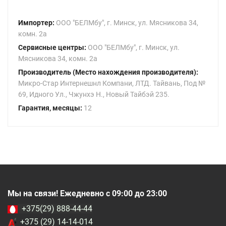
Импортер:
ООО "БЕЛМбу", г. Минск, ул. Мясникова 34,
комн. 2а
Сервисные центры:
ООО "БЕЛМбу", г. Минск, ул.
Мясникова 34, комн. 2а
Производитель (Место нахождения производителя):
Микро-Стар Интернешнл Компани, ЛТД. Тайвань, Под №
69, Идного Ул., Чжунхэ Н., Новый Тайбэй 235.
Гарантия, месяцы:
12
Мы на связи! Ежедневно с 09:00 до 23:00
+375(29) 888-44-44
+375 (29) 14-14-014