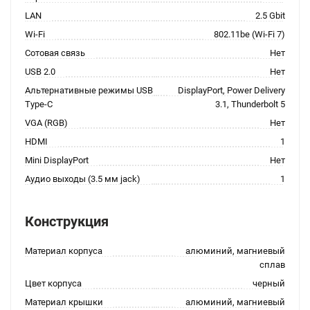
LAN
2.5 Gbit
Wi-Fi
802.11be (Wi-Fi 7)
Сотовая связь
Нет
USB 2.0
Нет
Альтернативные режимы USB
DisplayPort, Power Delivery
Type-C
3.1, Thunderbolt 5
VGA (RGB)
Нет
HDMI
1
Mini DisplayPort
Нет
Аудио выходы (3.5 мм jack)
1
Конструкция
Материал корпуса
алюминий, магниевый
сплав
Цвет корпуса
черный
Материал крышки
алюминий, магниевый