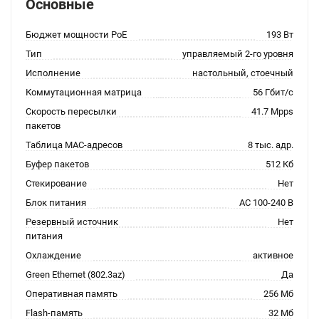
Основные
Бюджет мощности PoE
193 Вт
Тип
управляемый 2-го уровня
Исполнение
настольный, стоечный
Коммутационная матрица
56 Гбит/с
Скорость пересылки
41.7 Mpps
пакетов
Таблица MAC-адресов
8 тыс. адр.
Буфер пакетов
512 Кб
Стекирование
Нет
Блок питания
AC 100-240 В
Резервный источник
Нет
питания
Охлаждение
активное
Green Ethernet (802.3az)
Да
Оперативная память
256 Мб
Flash-память
32 Мб