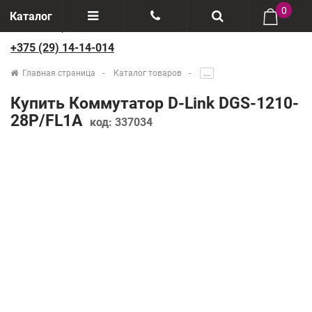
0
Каталог
+375 (29) 14-14-014
Отзывы
+375(29) 888-44-44
Главная страница
Каталог товаров
.....
О компании
+375(29) 14-14-014
Купить Коммутатор D-Link DGS-1210-
Производители
28P/FL1A
код:
337034
Возврат товаров
Рассрочка
Доставка