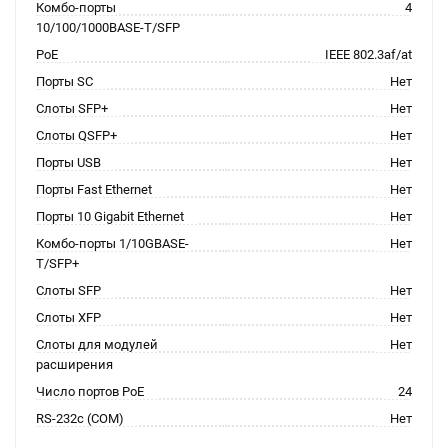
Комбо-порты
4
10/100/1000BASE-T/SFP
PoE
IEEE 802.3af/at
Порты SC
Нет
Слоты SFP+
Нет
Слоты QSFP+
Нет
Порты USB
Нет
Порты Fast Ethernet
Нет
Порты 10 Gigabit Ethernet
Нет
Комбо-порты 1/10GBASE-
Нет
T/SFP+
Слоты SFP
Нет
Слоты XFP
Нет
Слоты для модулей
Нет
расширения
Число портов PoE
24
RS-232c (COM)
Нет