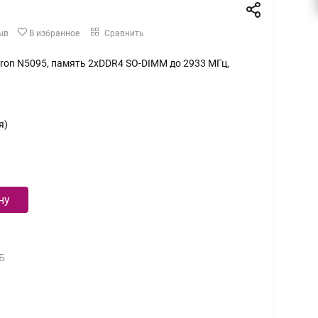
ыв
В избранное
Сравнить
eleron N5095, память 2xDDR4 SO-DIMM до 2933 МГц,
я)
ну
Б