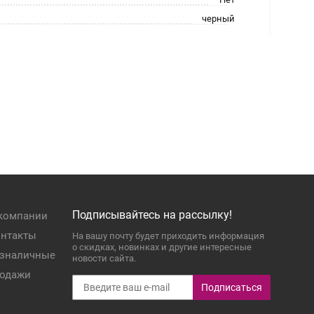
черный
Подписывайтесь на рассылку!
компании
нтакты
На вашу почту будет приходить информация
о скидках, новинках и другие интересные
зналичные
новости сайта.
одажи
Подписаться