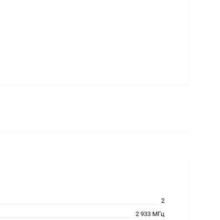
2
2 933 МГц