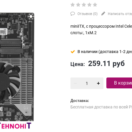
Отзывов (
0
)
Написать отз
miniITX, c процессором Intel C
слоты:, 1xM.2
В наличии (доставка 1-2 дн
259.11
руб
Цена:
В корзи
Доставка:
Бесплатная доставка по всей Р