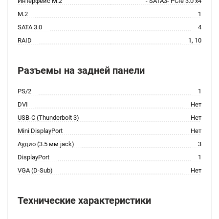
Интерфейс M.2
- SATA3- PCIe 3.0 x4
M.2
1
SATA 3.0
4
RAID
1, 10
Разъемы на задней панели
PS/2
1
DVI
Нет
USB-C (Thunderbolt 3)
Нет
Mini DisplayPort
Нет
Аудио (3.5 мм jack)
3
DisplayPort
1
VGA (D-Sub)
Нет
Технические характеристики