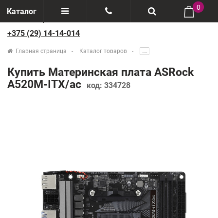
0
Каталог
+375 (29) 14-14-014
Отзывы
+375(29) 888-44-44
Главная страница
Каталог товаров
.....
О компании
+375(29) 14-14-014
Купить Материнская плата ASRock
Производители
A520M-ITX/ac
код:
334728
Возврат товаров
Рассрочка
Доставка