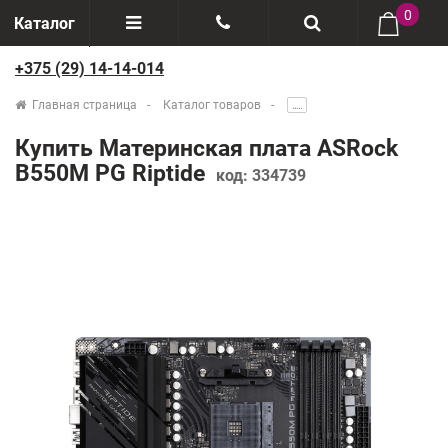
0
Каталог
+375 (29) 14-14-014
Отзывы
+375(29) 888-44-44
Главная страница
Каталог товаров
.....
О компании
+375(29) 14-14-014
Купить Материнская плата ASRock
Производители
B550M PG Riptide
код:
334739
Возврат товаров
Рассрочка
Доставка