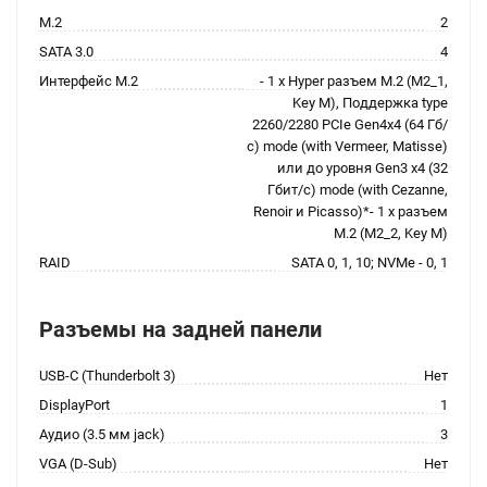
M.2
2
SATA 3.0
4
Интерфейс M.2
- 1 x Hyper pазъем M.2 (M2_1,
Key M), Поддержка type
2260/2280 PCIe Gen4x4 (64 Гб/
с) mode (with Vermeer, Matisse)
или до уровня Gen3 x4 (32
Гбит/с) mode (with Cezanne,
Renoir и Picasso)*- 1 x pазъем
M.2 (M2_2, Key M)
RAID
SATA 0, 1, 10; NVMe - 0, 1
Разъемы на задней панели
USB-C (Thunderbolt 3)
Нет
DisplayPort
1
Аудио (3.5 мм jack)
3
VGA (D-Sub)
Нет