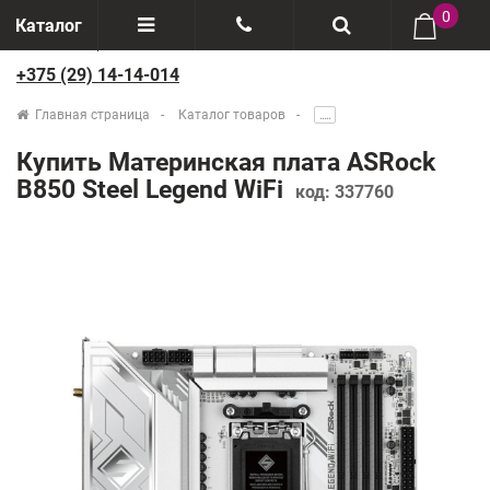
0
Каталог
+375 (29) 14-14-014
Отзывы
+375(29) 888-44-44
Главная страница
Каталог товаров
.....
О компании
+375(29) 14-14-014
Купить Материнская плата ASRock
Производители
B850 Steel Legend WiFi
код:
337760
Возврат товаров
Рассрочка
Доставка