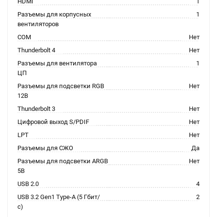
HDMI
1
Разъемы для корпусных
1
вентиляторов
COM
Нет
Thunderbolt 4
Нет
Разъемы для вентилятора
1
ЦП
Разъемы для подсветки RGB
Нет
12В
Thunderbolt 3
Нет
Цифровой выход S/PDIF
Нет
LPT
Нет
Разъемы для СЖО
Да
Разъемы для подсветки ARGB
Нет
5В
USB 2.0
4
USB 3.2 Gen1 Type-A (5 Гбит/
2
с)