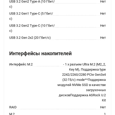
USB 3.2 Gen2 Type-A (10 Гбит/
Нет
с)
USB 3.2 Gen1 Type-C (5 Гбит/
Нет
с)
USB 3.2 Gen2 Type-C (10 Гбит/
Нет
с)
USB 3.2 Gen 2x2 (20 Гбит/с)
Нет
Интерфейсы накопителей
Интерфейс M.2
- 1 x pазъем Ultra M.2 (M2_2,
Key M), Поддержка type
2242/2260/2280 PCIe Gen3x4
(32 Гб/с) mode**Поддержка
модулей NVMe SSD в качестве
загрузочных
дисковПоддержка ASRock U.2
Kit
RAID
Нет
M.2
1