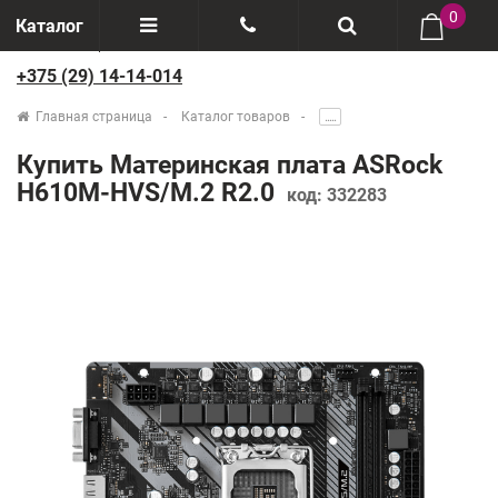
0
Каталог
+375 (29) 14-14-014
Отзывы
+375(29) 888-44-44
Главная страница
Каталог товаров
.....
О компании
+375(29) 14-14-014
Купить Материнская плата ASRock
Производители
H610M-HVS/M.2 R2.0
код:
332283
Возврат товаров
Рассрочка
Доставка