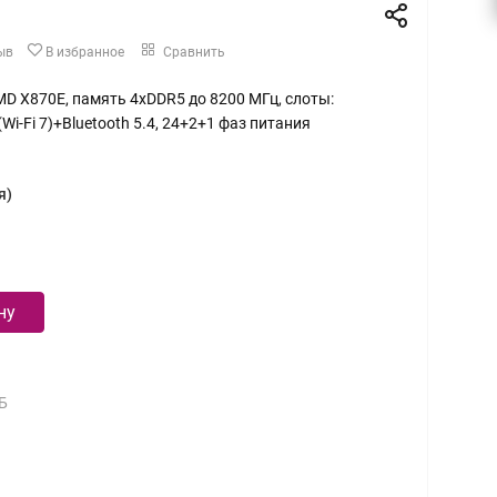
ыв
В избранное
Сравнить
MD X870E, память 4xDDR5 до 8200 МГц, слоты:
(Wi-Fi 7)+Bluetooth 5.4, 24+2+1 фаз питания
я)
ну
Б