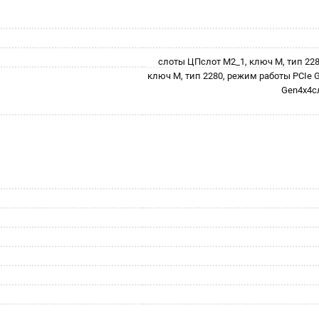
слоты ЦПслот M2_1, ключ M, тип 22
ключ M, тип 2280, режим работы PCIe 
Gen4x4сл