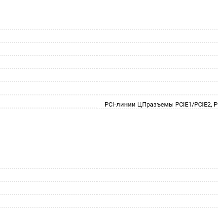
PCI-линии ЦПразъемы PCIE1/PCIE2, PCI