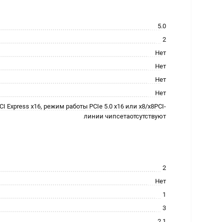
5.0
2
Нет
Нет
Нет
Нет
 Express x16, режим работы PCIe 5.0 x16 или x8/x8PCI-
линии чипсетаотсутствуют
2
Нет
1
3
2.1