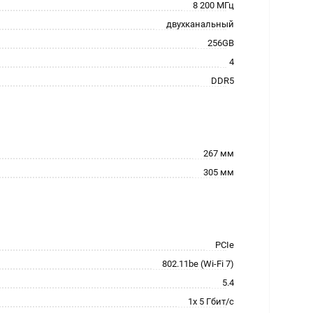
8 200 МГц
двухканальный
256GB
4
DDR5
267 мм
305 мм
PCIe
802.11be (Wi-Fi 7)
5.4
1x 5 Гбит/с