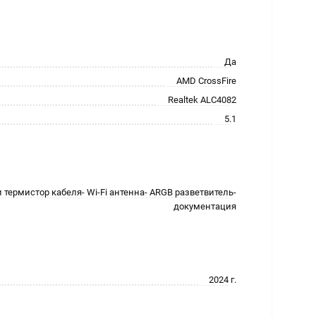
Да
AMD CrossFire
Realtek ALC4082
5.1
и термистор кабеля- Wi-Fi антенна- ARGB разветвитель-
документация
2024 г.