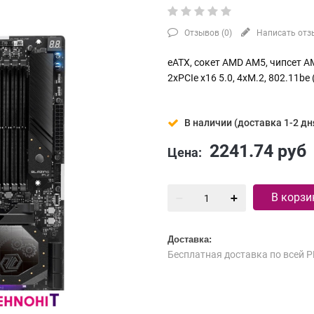
Отзывов (
0
)
Написать отз
eATX, сокет AMD AM5, чипсет A
2xPCIe x16 5.0, 4xM.2, 802.11be 
В наличии (доставка 1-2 дн
2241.74
руб
Цена:
В корзи
Доставка:
Бесплатная доставка по всей Р