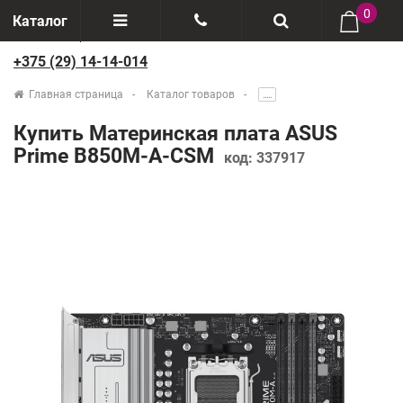
0
Каталог
+375 (29) 14-14-014
Отзывы
+375(29) 888-44-44
Главная страница
Каталог товаров
.....
О компании
+375(29) 14-14-014
Купить Материнская плата ASUS
Производители
Prime B850M-A-CSM
код:
337917
Возврат товаров
Рассрочка
Доставка