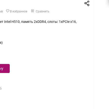
ыв
В избранное
Сравнить
ет Intel H510, память 2xDDR4, слоты: 1xPCIe x16,
я)
ну
Б