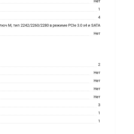
Нет
1
4
люч M, тип 2242/2260/2280 в режиме PCIe 3.0 x4 и SATA
Нет
2
Нет
Нет
Нет
Нет
3
1
1