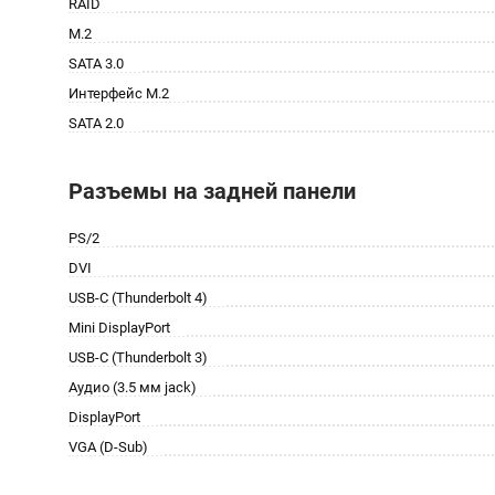
RAID
M.2
SATA 3.0
Интерфейс M.2
SATA 2.0
Разъемы на задней панели
PS/2
DVI
USB-C (Thunderbolt 4)
Mini DisplayPort
USB-C (Thunderbolt 3)
Аудио (3.5 мм jack)
DisplayPort
VGA (D-Sub)