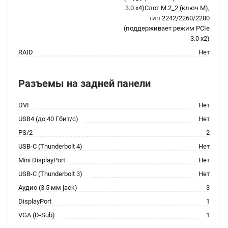
3.0 x4)Слот M.2_2 (ключ M),
тип 2242/2260/2280
(поддерживает режим PCIe
3.0 x2)
RAID
Нет
Разъемы на задней панели
DVI
Нет
USB4 (до 40 Гбит/с)
Нет
PS/2
2
USB-C (Thunderbolt 4)
Нет
Mini DisplayPort
Нет
USB-C (Thunderbolt 3)
Нет
Аудио (3.5 мм jack)
3
DisplayPort
1
VGA (D-Sub)
1