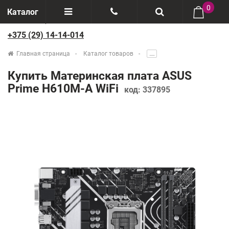
0
Каталог
+375 (29) 14-14-014
Отзывы
+375(29) 888-44-44
Главная страница
Каталог товаров
.....
О компании
+375(29) 14-14-014
Купить Материнская плата ASUS
Производители
Prime H610M-A WiFi
код:
337895
Возврат товаров
Рассрочка
Доставка