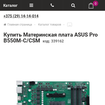
0
Каталог
+375 (29) 14-14-014
Отзывы
+375(29) 888-44-44
Главная страница
Каталог товаров
.....
О компании
+375(29) 14-14-014
Купить Материнская плата ASUS Pro
Производители
B550M-C/CSM
код:
339162
Возврат товаров
Рассрочка
Доставка