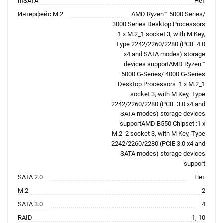
mSATA
Нет
Интерфейс M.2
AMD Ryzen™ 5000 Series/
3000 Series Desktop Processors
:1 x M.2_1 socket 3, with M Key,
Type 2242/2260/2280 (PCIE 4.0
x4 and SATA modes) storage
devices supportAMD Ryzen™
5000 G-Series/ 4000 G-Series
Desktop Processors :1 x M.2_1
socket 3, with M Key, Type
2242/2260/2280 (PCIE 3.0 x4 and
SATA modes) storage devices
supportAMD B550 Chipset :1 x
M.2_2 socket 3, with M Key, Type
2242/2260/2280 (PCIE 3.0 x4 and
SATA modes) storage devices
support
SATA 2.0
Нет
M.2
2
SATA 3.0
4
RAID
1, 10