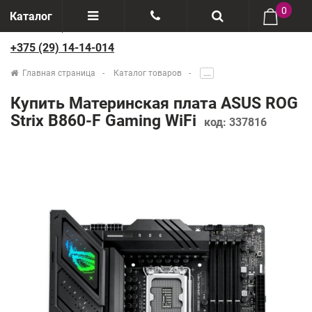
0
Каталог
+375 (29) 14-14-014
Отзывы
+375(29) 888-44-44
Главная страница
Каталог товаров
.....
О компании
+375(29) 14-14-014
Купить Материнская плата ASUS ROG
Производители
Strix B860-F Gaming WiFi
код:
337816
Возврат товаров
Рассрочка
Доставка