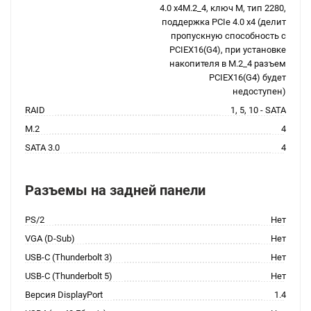
4.0 x4M.2_4, ключ M, тип 2280,
поддержка PCIe 4.0 x4 (делит
пропускную способность с
PCIEX16(G4), при установке
накопителя в M.2_4 разъем
PCIEX16(G4) будет
недоступен)
RAID
1, 5, 10 - SATA
M.2
4
SATA 3.0
4
Разъемы на задней панели
PS/2
Нет
VGA (D-Sub)
Нет
USB-C (Thunderbolt 3)
Нет
USB-C (Thunderbolt 5)
Нет
Версия DisplayPort
1.4