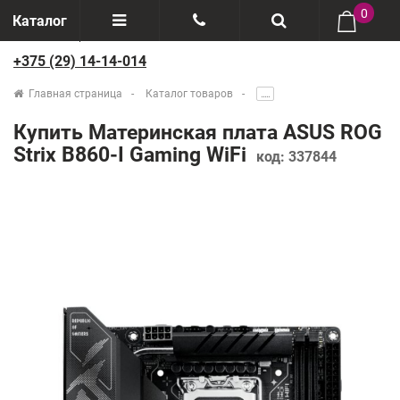
0
Каталог
+375 (29) 14-14-014
Отзывы
+375(29) 888-44-44
Главная страница
Каталог товаров
.....
О компании
+375(29) 14-14-014
Купить Материнская плата ASUS ROG
Производители
Strix B860-I Gaming WiFi
код:
337844
Возврат товаров
Рассрочка
Доставка