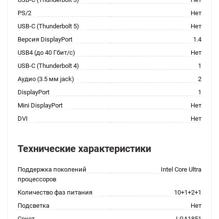
PS/2
Нет
USB-C (Thunderbolt 5)
Нет
Версия DisplayPort
1.4
USB4 (до 40 Гбит/с)
Нет
USB-C (Thunderbolt 4)
1
Аудио (3.5 мм jack)
2
DisplayPort
1
Mini DisplayPort
Нет
DVI
Нет
Технические характеристики
Поддержка поколений
Intel Core Ultra
процессоров
Количество фаз питания
10+1+2+1
Подсветка
Нет
Сокет
LGA1851