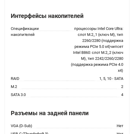
Интерфейсы накопителей
Спецификации
процессоры Intel Core Ultra:
накопителей
слот M.2_1 (ключ M), тип
2260/2280 (поддержка
режима PCIe 5.0 x4)чипсет
Intel B860: слот M.2_2 (ключ
M), тип 2242/2260/2280
(поддержка режима PCIe 4.0
x4)
RAID
1, 5, 10 - SATA
M.2
2
SATA 3.0
4
Разъемы на задней панели
VGA (D-Sub)
Нет
USB-C (Thunderbolt 3)
Нет