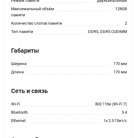
Режим памяти
двухканальный
Максимальный объём
128GB
памяти
Количество слотов памяти
2
Тип памяти
DDR5, DDR5 CUDIMM
Габариты
Ширина
170 мм
Длина
170 мм
Сеть и связь
Wi-Fi
802.11be (Wi-Fi 7)
Bluetooth
5.4
Ethernet
1x 2.5 Гбит/с