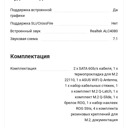
Поддержка встроенной
Да
графики
Поддержка SLi/CrossFire
Нет
Встроенный звук
Realtek ALC4080
Звуковая схема
7.1
Комплектация
Комплектация
2 x SATA 6Gb/s кабеля, 1 x
термопрокладка для M.2
22110, 1 x ASUS WiFi Q-Antenna,
1 x набор кабельных стяжек, 1
x комплект M.2 Q-Latch, 1 x
комплект M.2 Q-Slide, 1 x
брелок ROG, 1 x набор наклеек
ROG Strix, 4 x комплекта
резиновых креплений для
M.2, документация