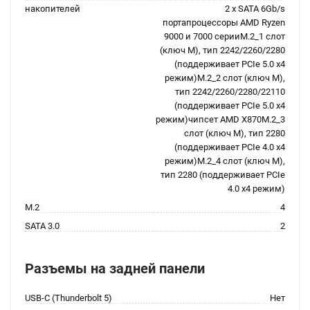
накопителей
2 x SATA 6Gb/s
портапроцессоры AMD Ryzen
9000 и 7000 серииM.2_1 слот
(ключ M), тип 2242/2260/2280
(поддерживает PCIe 5.0 x4
режим)M.2_2 слот (ключ M),
тип 2242/2260/2280/22110
(поддерживает PCIe 5.0 x4
режим)чипсет AMD X870M.2_3
слот (ключ M), тип 2280
(поддерживает PCIe 4.0 x4
режим)M.2_4 слот (ключ M),
тип 2280 (поддерживает PCIe
4.0 x4 режим)
M.2
4
SATA 3.0
2
Разъемы на задней панели
USB-C (Thunderbolt 5)
Нет