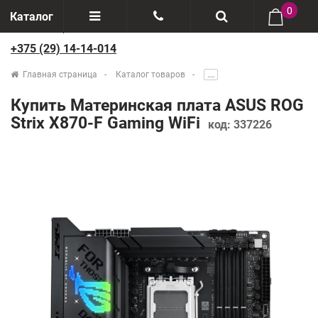
0
Каталог
+375 (29) 14-14-014
Отзывы
+375(29) 888-44-44
Главная страница
Каталог товаров
.....
О компании
+375(29) 14-14-014
Купить Материнская плата ASUS ROG
Производители
Strix X870-F Gaming WiFi
код:
337226
Возврат товаров
Рассрочка
Доставка