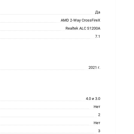
Да
AMD 2-Way CrossFireX
Realtek ALC S1200A
7.1
2021 г.
4.0 и 3.0
Нет
2
Нет
3