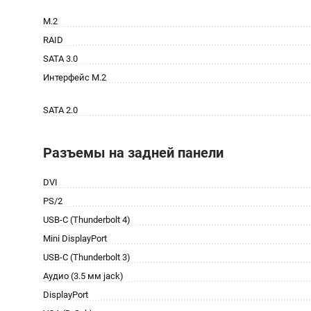
M.2
RAID
SATA 3.0
Интерфейс M.2
SATA 2.0
Разъемы на задней панели
DVI
PS/2
USB-C (Thunderbolt 4)
Mini DisplayPort
USB-C (Thunderbolt 3)
Аудио (3.5 мм jack)
DisplayPort