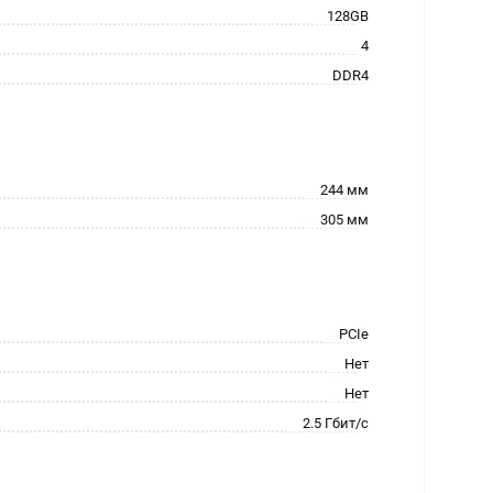
128GB
4
DDR4
244 мм
305 мм
PCIe
Нет
Нет
2.5 Гбит/с