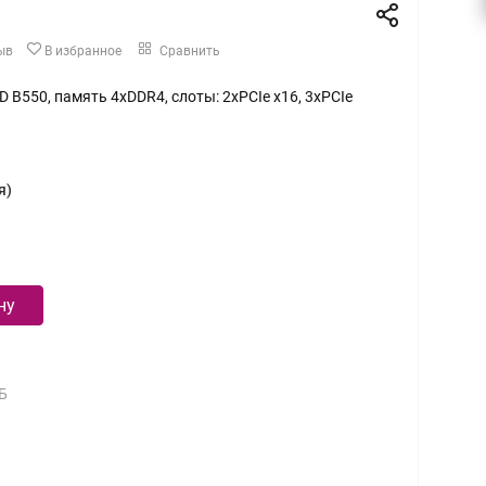
ыв
В избранное
Сравнить
 B550, память 4xDDR4, слоты: 2xPCIe x16, 3xPCIe
я)
ну
Б